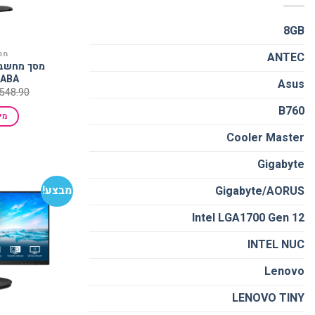
8GB
מס
ANTEC
HABA
Asus
548.90
B760
מי
Cooler Master
Gigabyte
מבצע!
Gigabyte/AORUS
Intel LGA1700 Gen 12
INTEL NUC
Lenovo
LENOVO TINY