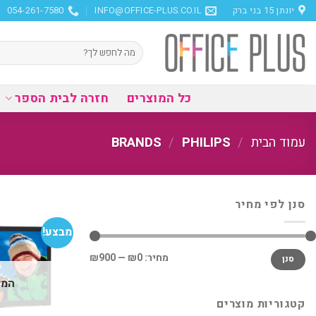
Ski
יונתן 15 בני ברק
INFO@OFFICE-PLUS.CO.IL
054-261-7580
t
conten
חיפוש
עבור:
כל המוצרים
חזרה לבית הספר
עמוד הבית
/
BRANDS
PHILIPS
/
סנן לפי מחיר
מבצע!
מחיר
מחיר
מחיר:
₪0
—
₪900
סנן
מינימלי
מקסימלי
המל
קטגוריות מוצרים