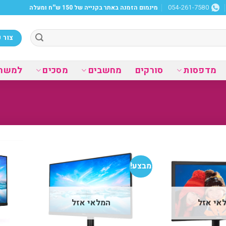
מינמום הזמנה באתר בקנייה של 150 ש''ח ומעלה
054-261-7580
צור 
מדפסות
סורקים
מחשבים
מסכים
למשר
מבצע!
הוסף
הוסף
למועדפים
למועדפים
אי אזל
המלאי אזל