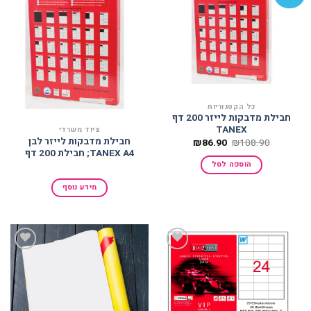
הוסף
הוסף
למועדפים
למועדפים
כל הקטגוריות
חבילת מדבקות לייזר 200 דף
TANEX
ציוד משרדי
חבילת מדבקות לייזר לבן
המחיר
המחיר
₪
86.90
₪
108.90
המקורי
הנוכחי
TANEX A4; חבילת 200 דף
היה:
הוא:
הוספה לסל
₪86.90.
₪108.90.
מידע נוסף
הוסף
הוסף
למועדפים
למועדפים