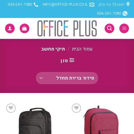
Ski
יונתן 15 בני ברק
INFO@OFFICE-PLUS.CO.IL
054-261-7580
t
054-261-7580
conten
עמוד הבית
/
תיקי מחשב
סנן
הוסף
הוסף
למועדפים
למועדפים