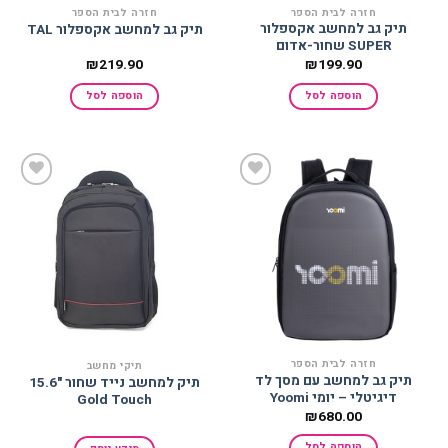
חזרה לבית הספר
חזרה לבית הספר
תיק גב למחשב אקספלור
תיק גב למחשב אקספלור TAL
SUPER שחור-אדום
₪
219.90
₪
199.90
הוספה לסל
הוספה לסל
הוסף
הוסף
למועדפים
למועדפים
חזרה לבית הספר
תיקי מחשב
תיק גב למחשב עם מסך לד
תיק למחשב נייד שחור "15.6
דיגיטלי – יומי Yoomi
Gold Touch
₪
680.00
הוספה לסל