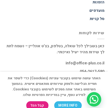
הזמנות
מועדפים
סל קניות
שירות לקוחות
כאן בשבילך לכל שאלה, בטלפון, בצ’ט אונליין – נשמח לתת
לך שירות מהיר יעיל ואיכותי.
info@office-plus.co.il
054-2617-580
האתר עושה שימוש בקובצי עוגיות (Coockies) כדי לשפר את
חוויית הגלישה ולספק שירותים מותאמים אישית. בהמשך
השימוש באתר אתה מסכים לשימוש בקובצי Coockies.
למידע נוסף, עיין במדיניות הפרטיות שלנו.
דף הבית
אודות
חנות
יצירת קשר
MORE INFO
קבל הכל
כל הזכויות שמורות 2026 ©
אופיס פלוס