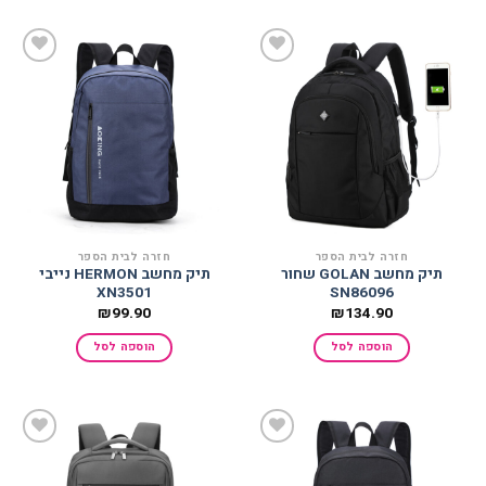
הוסף
הוסף
למועדפים
למועדפים
חזרה לבית הספר
חזרה לבית הספר
תיק מחשב GOLAN שחור
תיק מחשב HERMON נייבי
XN3501
SN86096
₪
99.90
₪
134.90
הוספה לסל
הוספה לסל