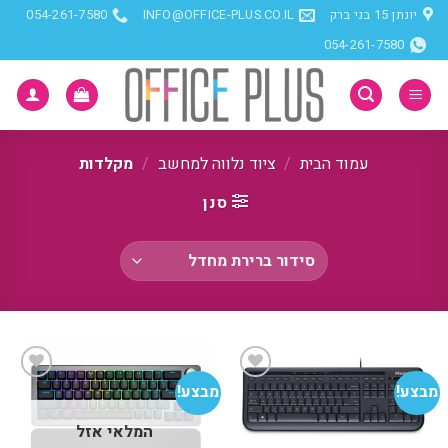
Ski
יונתן 15 בני ברק
INFO@OFFICE-PLUS.CO.IL
054-261-7580
t
054-261-7580
conten
עמוד הבית
/
ציוד נלווה למחשב
/
מקלדות
סנן
מבצע!
מבצע!
הוסף
הוסף
המלאי אזל
למועדפים
למועדפים