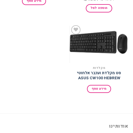
מידע נוסף
המקורי
הנוכחי
היה:
הוא:
הוספה לסל
₪40.04.
₪40.04.
הוסף
למועדפים
מקלדות
סט מקלדת ועכבר אלחוטי
ASUS CW100 HEBREW
מידע נוסף
אודותינו