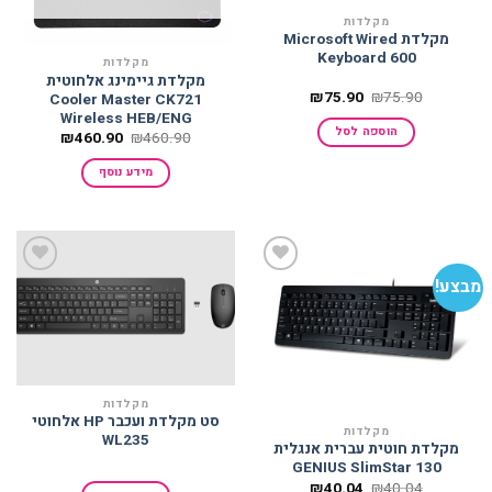
מקלדות
מקלדת Microsoft Wired
Keyboard 600
מקלדות
מקלדת גיימינג אלחוטית
המחיר
המחיר
₪
75.90
₪
75.90
Cooler Master CK721
המקורי
הנוכחי
Wireless HEB/ENG
היה:
הוא:
הוספה לסל
המחיר
המחיר
₪
460.90
₪
460.90
₪75.90.
₪75.90.
המקורי
הנוכחי
היה:
הוא:
מידע נוסף
₪460.90.
₪460.90.
מבצע!
הוסף
הוסף
למועדפים
למועדפים
מקלדות
סט מקלדת ועכבר HP אלחוטי
מקלדות
WL235
מקלדת חוטית עברית אנגלית
GENIUS SlimStar 130
המחיר
המחיר
₪
40.04
₪
40.04