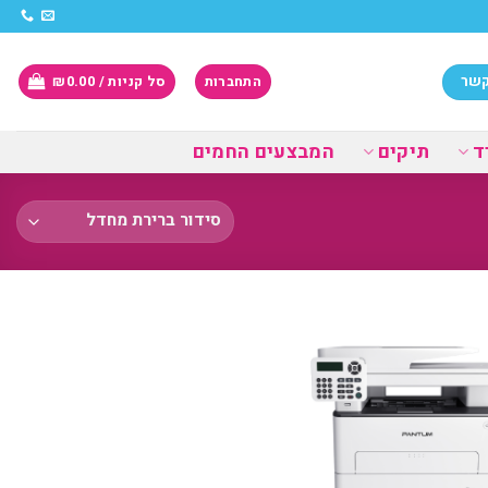
קשר
התחברות
סל קניות /
0.00
₪
ד
תיקים
המבצעים החמים
הוסף
למועדפים