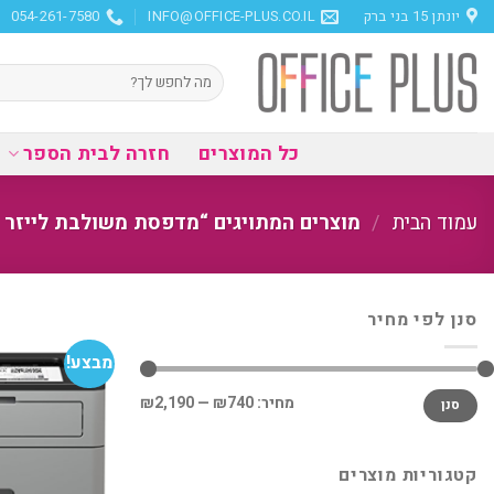
Ski
יונתן 15 בני ברק
INFO@OFFICE-PLUS.CO.IL
054-261-7580
t
conten
חיפוש
עבור:
כל המוצרים
חזרה לבית הספר
עמוד הבית
/
מוצרים המתויגים “מדפסת משולבת לייזר 
סנן לפי מחיר
מבצע!
מחיר
מחיר
מחיר:
₪740
—
₪2,190
סנן
מינימלי
מקסימלי
קטגוריות מוצרים