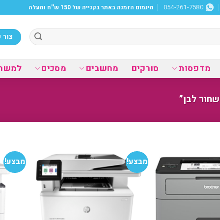
מינמום הזמנה באתר בקנייה של 150 ש''ח ומעלה
054-261-7580
צור 
מדפסות
סורקים
מחשבים
מסכים
למשר
שחור לבן”
מבצע!
מבצע!
הוסף
הוסף
למועדפים
למועדפים