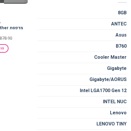
8GB
מ
ANTEC
מדפסת HL-L2350DW Brother
Asus
878.90
B760
הו
Cooler Master
Gigabyte
Gigabyte/AORUS
Intel LGA1700 Gen 12
INTEL NUC
Lenovo
LENOVO TINY