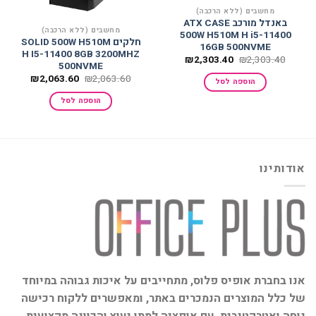
מחשבים (ללא הרכבה)
באנדל מורכב ATX CASE
מחשבים (ללא הרכבה)
500W H510M H i5-11400
חלקים SOLID 500W H510M
16GB 500NVME
H I5-11400 8GB 3200MHZ
המחיר
המחיר
₪
2,303.40
₪
2,303.40
500NVME
המקורי
הנוכחי
היה:
הוא:
המחיר
המחיר
₪
2,063.60
₪
2,063.60
הוספה לסל
₪2,303.40.
₪2,303.40.
המקורי
הנוכחי
היה:
הוא:
הוספה לסל
,063.60.
₪2,063.60.
אודותינו
אנו בחברת אופיס פלוס, מתחייבים על איכות גבוהה במיוחד
של כלל המוצרים הנמכרים באתר, ומאפשרים ללקוח רכישה