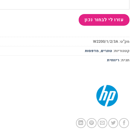
מק"ט:
W2200/1/2/3A
קטגוריות:
טונרים
,
מדפסות
תגית:
ריווחית