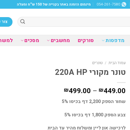
מינמום הזמנה באתר בקנייה של 150 ש''ח ומעלה
054-261-7580
צור 
מדפסות
סורקים
מחשבים
מסכים
למשר
עמוד הבית
/
טונרים
טונר מקורי 220A HP
טווח
499.00
–
449.00
₪
₪
מחירים:
שחור הספק 2,200 דף בכיסו 5%
עד
צבע הספק 1,800 דף בכיסו 5%
לרכישה און ליין ומשלוח מהיר עד הבית