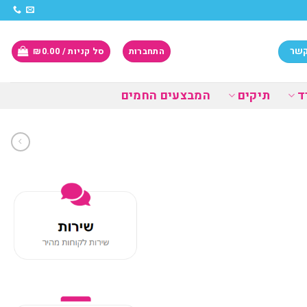
קשר
התחברות
סל קניות /
0.00
₪
ד
תיקים
המבצעים החמים