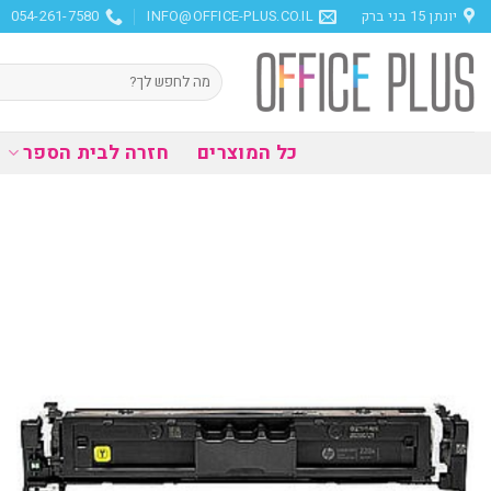
Ski
יונתן 15 בני ברק
INFO@OFFICE-PLUS.CO.IL
054-261-7580
t
conten
חיפוש
עבור:
כל המוצרים
חזרה לבית הספר
הוסף
למועדפים