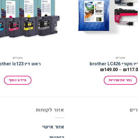
טונרים
טונרים
רי brother LC426
ראש דיו brother lc123
טווח
₪
149.00
–
₪
117.
מחירים:
בחר אפשרויות
מידע נוסף
עד
למוצר
זה
יש
מספר
רים
אזור לקוחות
סוגים.
ניתן
אזור אישי
לבחור
הזמנות
את