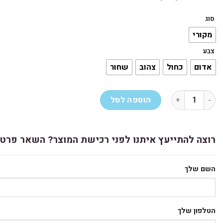
סוג
מקורי
צבע
אדום
כחול
צהוב
שחור
כמות של טונר מקורי 220A HP
הוספה לסל
רוצה להתייעץ איתנו לפני רכישת המוצר? השאר פרטי
השם שלך
הטלפון שלך