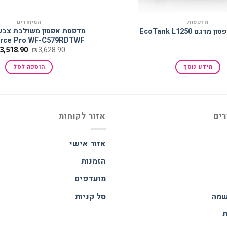
מדפסות
המיוחדים
גם EcoTank L1250
rce Pro WF-C579RDTWF
המחיר
3,518.90
₪
3,628.90
המקורי
היה:
מידע נוסף
הוספה לסל
3,628.90.
רים
אזור לקוחות
אזור אישי
הזמנות
מועדפים
שמה
סל קניות
ת