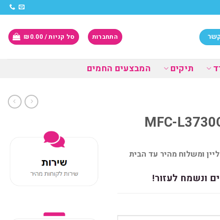
קשר
התחברות
סל קניות /
0.00
₪
ד
תיקים
המבצעים החמים
ם ונשמח לעזור!