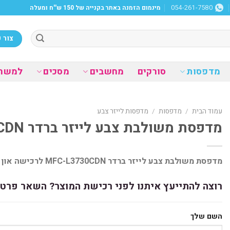
מינמום הזמנה באתר בקנייה של 150 ש''ח ומעלה
054-261-7580
צור 
מדפסות
סורקים
מחשבים
מסכים
למשר
עמוד הבית
/
מדפסות
/
מדפסות לייזר צבע
מדפסת משולבת צבע לייזר ברדר MFC-L3730CDN
מדפסת משולבת צבע לייזר ברדר MFC-L3730CDN לרכישה און ליין ומשלוח מהיר עד הבית
רוצה להתייעץ איתנו לפני רכישת המוצר? השאר פרטי
השם שלך