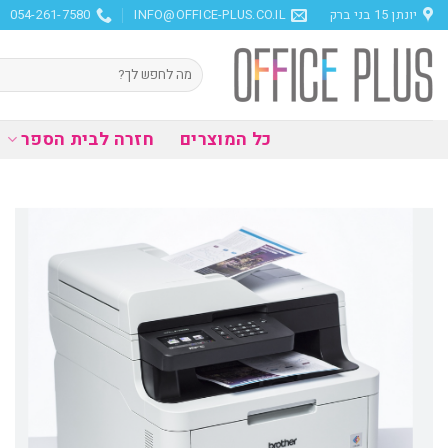
Ski
יונתן 15 בני ברק
INFO@OFFICE-PLUS.CO.IL
054-261-7580
t
conten
חיפוש
עבור:
כל המוצרים
חזרה לבית הספר
הוסף
למועדפים