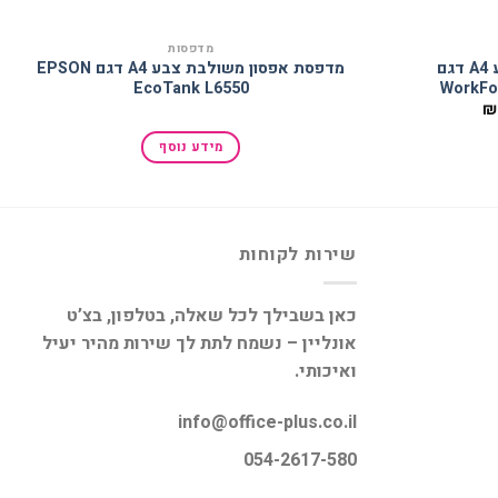
מדפסות
מדפסת אפסון משולבת צבע A4 דגם
מדפסת אפסון משולבת צבע A4 דגם EPSON
EcoTank L6550
WorkFo
המחיר
₪
הנוכחי
הוא:
מידע נוסף
₪3,518.90.
₪
שירות לקוחות
כאן בשבילך לכל שאלה, בטלפון, בצ’ט
אונליין – נשמח לתת לך שירות מהיר יעיל
ואיכותי.
info@office-plus.co.il
054-2617-580