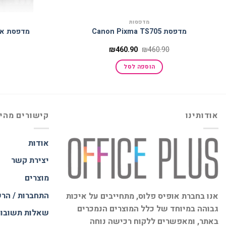
מדפסות
מדפסת Canon Pixma TS705
מדפסת אפסון מד
המחיר
המחיר
₪
460.90
₪
460.90
המקורי
הנוכחי
היה:
הוא:
הוספה לסל
₪460.90.
₪460.90.
אודותינו
קישורים מהי
אודות
יצירת קשר
מוצרים
התחברות / הר
אנו בחברת אופיס פלוס, מתחייבים על איכות
גבוהה במיוחד של כלל המוצרים הנמכרים
שאלות תשובו
באתר, ומאפשרים ללקוח רכישה נוחה