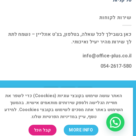
שירות לקוחות
כאן בשבילך לכל שאלה, בטלפון, בצ’ט אונליין – נשמח לתת
לך שירות מהיר יעיל ואיכותי.
info@office-plus.co.il
054-2617-580
האתר עושה שימוש בקובצי עוגיות (Coockies) כדי לשפר את
דף הבית
אודות
חנות
יצירת קשר
חוויית הגלישה ולספק שירותים מותאמים אישית. בהמשך
השימוש באתר אתה מסכים לשימוש בקובצי Coockies. למידע
כל הזכויות שמורות 2026 ©
אופיס פלוס
נוסף, עיין במדיניות הפרטיות שלנו.
MORE INFO
קבל הכל