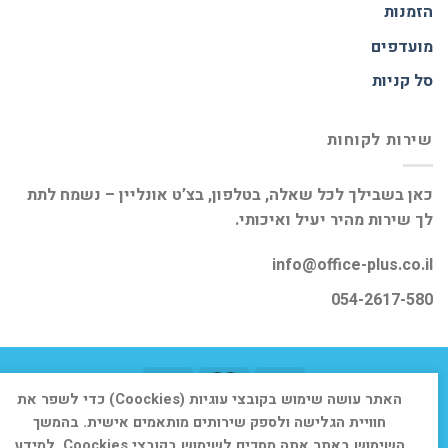
הזמנות
מועדפים
סל קניות
שירות לקוחות
כאן בשבילך לכל שאלה, בטלפון, בצ’ט אונליין – נשמח לתת
לך שירות מהיר יעיל ואיכותי.
info@office-plus.co.il
054-2617-580
האתר עושה שימוש בקובצי עוגיות (Coockies) כדי לשפר את
דף הבית
אודות
חנות
יצירת קשר
חוויית הגלישה ולספק שירותים מותאמים אישית. בהמשך
השימוש באתר אתה מסכים לשימוש בקובצי Coockies. למידע
כל הזכויות שמורות 2026 ©
אופיס פלוס