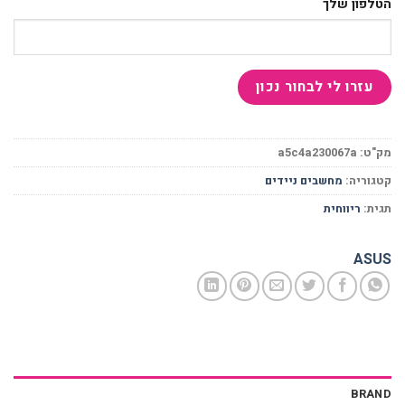
הטלפון שלך
מק"ט:
a5c4a230067a
קטגוריה:
מחשבים ניידים
תגית:
ריווחית
ASUS
BRAND