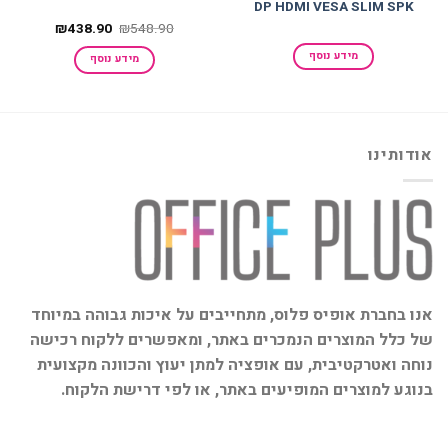
DP HDMI VESA SLIM SPK
המחיר
המחיר
₪
438.90
₪
548.90
המקורי
הנוכחי
היה:
הוא:
מידע נוסף
מידע נוסף
₪438.90.
₪548.90.
אודותינו
אנו בחברת אופיס פלוס, מתחייבים על איכות גבוהה במיוחד
של כלל המוצרים הנמכרים באתר, ומאפשרים ללקוח רכישה
נוחה ואטרקטיבית, עם אופציה למתן יעוץ והכוונה מקצועית
בנוגע למוצרים המופיעים באתר, או לפי דרישת הלקוח.