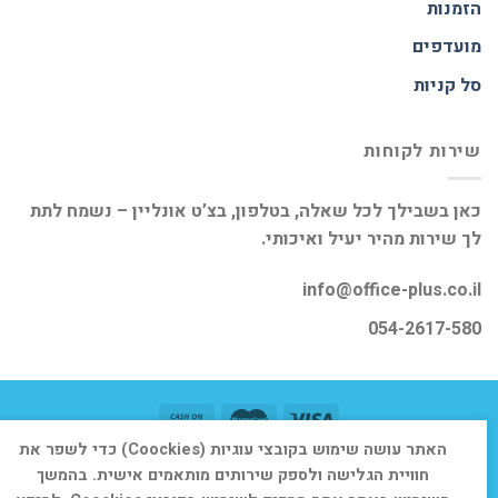
הזמנות
מועדפים
סל קניות
שירות לקוחות
כאן בשבילך לכל שאלה, בטלפון, בצ’ט אונליין – נשמח לתת
לך שירות מהיר יעיל ואיכותי.
info@office-plus.co.il
054-2617-580
האתר עושה שימוש בקובצי עוגיות (Coockies) כדי לשפר את
דף הבית
אודות
חנות
יצירת קשר
חוויית הגלישה ולספק שירותים מותאמים אישית. בהמשך
כל הזכויות שמורות 2026 ©
אופיס פלוס