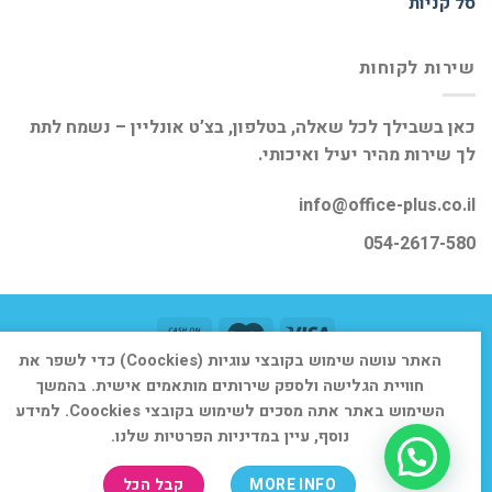
סל קניות
שירות לקוחות
כאן בשבילך לכל שאלה, בטלפון, בצ’ט אונליין – נשמח לתת
לך שירות מהיר יעיל ואיכותי.
info@office-plus.co.il
054-2617-580
האתר עושה שימוש בקובצי עוגיות (Coockies) כדי לשפר את
דף הבית
אודות
חנות
יצירת קשר
חוויית הגלישה ולספק שירותים מותאמים אישית. בהמשך
כל הזכויות שמורות 2026 ©
אופיס פלוס
השימוש באתר אתה מסכים לשימוש בקובצי Coockies. למידע
נוסף, עיין במדיניות הפרטיות שלנו.
MORE INFO
קבל הכל