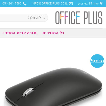
Ski
יונתן 15 בני ברק
INFO@OFFICE-PLUS.CO.IL
054-261-7580
t
conten
חיפוש
עבור:
כל המוצרים
חזרה לבית הספר
מבצע!
הוסף
למועדפים