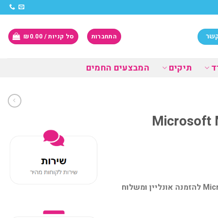
קשר
התחברות
סל קניות /
0.00
₪
ד
תיקים
המבצעים החמים
Microsoft Mod
עכבר אלחוטי Microsoft Modern Mobile Mouse Bluettoth Black להזמנה אונליין ומשלוח