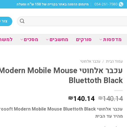
מינמום הזמנה באתר בקנייה של 150 ש''ח ומעלה
054-261-7580
צור 
מדפסות
סורקים
מחשבים
מסכים
למשר
עמוד הבית
/
עכבר אלחוטי
עכבר אלחוטי ern Mobile Mouse
Bluettoth Black
המחיר
המחיר
140.14
140.14
₪
₪
המקורי
הנוכחי
היה:
הוא:
מהיר עד הבית
₪140.14.
₪140.14.