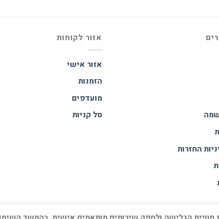
רים
אזור לקוחות
אזור אישי
הזמנות
מועדפים
שמה
סל קניות
ת
ניות החזרות
ת
בצי עוגיות (Coockies) כדי לשפר את חוויית הגלישה ולספק שירותים מותאמים אישית. בהמשך