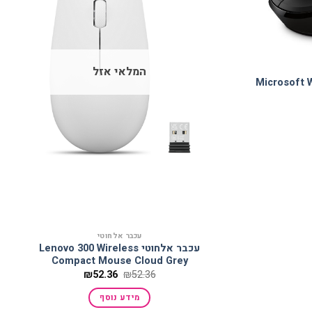
למועדפים
למועדפים
המלאי אזל
Microsoft Wi
מחיר
נוכחי
וא:
₪74.25
עכבר אלחוטי
עכבר אלחוטי Lenovo 300 Wireless
Compact Mouse Cloud Grey
המחיר
המחיר
₪
52.36
₪
52.36
המקורי
הנוכחי
היה:
הוא:
מידע נוסף
₪52.36.
₪52.36.