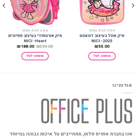
חזרה לבית הספר
חזרה לבית הספר
תיק אוכל בעיצוב דונאטס
תיק אורטופדי בעיצוב פפיונים
NICI -Heart
2025- NICI
המחיר
המחיר
₪
188.00
₪
250.00
₪
55.00
המקורי
הנוכחי
היה:
הוא:
הוספה לסל
הוספה לסל
₪188.00.
₪250.00.
אודותינו
אנו בחברת אופיס פלוס, מתחייבים על איכות גבוהה במיוחד