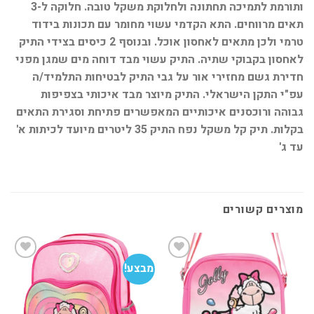
ותורמת לתמיכה תחתונה ולחלוקת משקל טובה. חלוקה ל-3
תאים מרווחים. התא הקדמי עשוי מחומר עם תכונות בידוד
טרמי ולכן מתאים לאחסון אוכל. ובנוסף 2 כיסים בצידי התיק
לאחסון בקבוקי שתיה. התיק עשוי מבד דוחה מים שמגן מפני
חדירת גשם מחזירי אור על גבי התיק לבטיחות התלמיד/ה
עפ"י התקן הישראלי. התיק מיוצר מבד איכותי בצפיפות
גבוהה ורוכסנים איכותיים המאפשרים פתיחת וסגירת התאים
בקלות. תיק קל משקל נפח התיק 35 ליטרים מיועד לכיתות א'
עד ג'
מוצרים קשורים
מבצע!
מב
הוסף
הוסף
למועדפים
למועדפים