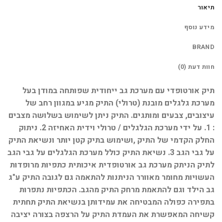
תיאור
מידע נוסף
BRAND
חוות דעת (0)
תיק אורטופדי עם מערכת גב ייחודית שפותחה במודן בעל
מערכת גלגלים מובנת (טרולי) התיק מגיע במגוון רחב של
עיצובים, צבעים ומותגים. התיק ניתן לשימוש בשלושה מצבים
: 1. על ידי מערכת הגלגלים / טרולי וידית האחיזה 2. ניתוק
החלק הקדמי של התיק ,ושימוש בתיק קטן יותר ונשיאת התיק
על גבי הגב 3. נשיאת התיק כולל מערכת הגלגלים על גבי הגב
לתיק הניתק מערכת גב אורטופדית איכותית כתפיות מרופדות
העשויות מחומר מאוורר הניתנות להתאמה גם לגובה התיק ע"ג
גב הילד וגם להתאמת מרחק התיק מהגב. הכתפיות נתפרות
בתפירה כפולה המבטיחה את עמידותן בנשיאת התיק תחתית
קשיחה המאפשרת את העמדת התיק על הרצפה בצורה יציבה