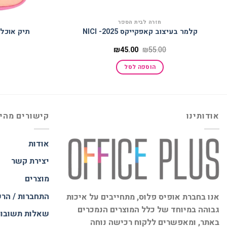
חזרה לבית הספר
קלמר בעיצוב קאפקייקס 2025- NICI
תיק אוכל בעי
המחיר
המחיר
₪
45.00
₪
55.00
המקורי
הנוכחי
היה:
הוא:
הוספה לסל
₪45.00.
₪55.00.
אודותינו
קישורים מהי
אודות
יצירת קשר
מוצרים
התחברות / הר
אנו בחברת אופיס פלוס, מתחייבים על איכות
גבוהה במיוחד של כלל המוצרים הנמכרים
שאלות תשובו
באתר, ומאפשרים ללקוח רכישה נוחה