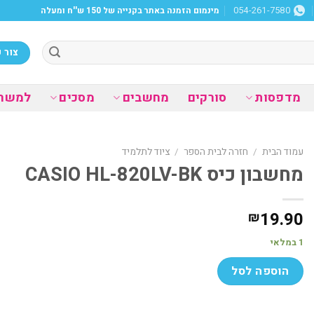
מינמום הזמנה באתר בקנייה של 150 ש''ח ומעלה
054-261-7580
צור 
מדפסות
סורקים
מחשבים
מסכים
למשר
עמוד הבית
/
חזרה לבית הספר
/
ציוד לתלמיד
מחשבון כיס CASIO HL-820LV-BK
19.90
₪
1 במלאי
הוספה לסל