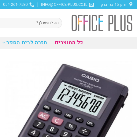
Ski
יונתן 15 בני ברק
INFO@OFFICE-PLUS.CO.IL
054-261-7580
t
conten
חיפוש
עבור:
כל המוצרים
חזרה לבית הספר
הוסף
למועדפים