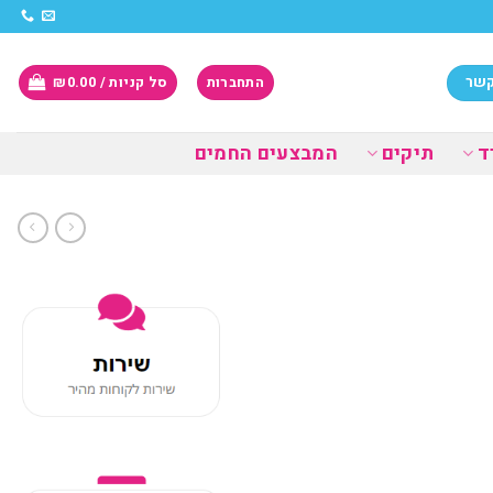
קשר
התחברות
סל קניות /
0.00
₪
ד
תיקים
המבצעים החמים