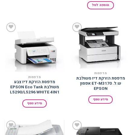
היה:
הוא:
הוספה לסל
₪2,913.90.
₪2,913.90.
הוסף
הוסף
למועדפים
למועדפים
מדפסות
מדפסות
מדפסת הזרקת דיו משולבת
מדפסת הזרקת דיו צבע
ש.ל. ET-M3170 אפסון
משולבת EPSON Eco Tank
EPSON
L5290/L5296 WHITE 4IN1
מידע נוסף
מידע נוסף