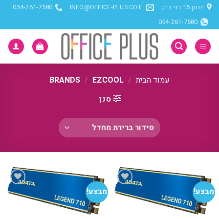
Ski
יונתן 15 בני ברק
INFO@OFFICE-PLUS.CO.IL
054-261-7580
t
054-261-7580
conten
עמוד הבית
/
BRANDS
EZCOOL
/
סנן
מבצע!
מבצע!
הוסף
הוסף
למועדפים
למועדפים