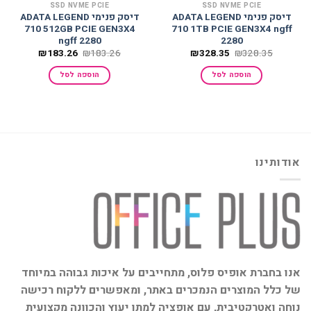
SSD NVME PCIE
SSD NVME PCIE
דיסק פנימי ADATA LEGEND
דיסק פנימי ADATA LEGEND
710 512GB PCIE GEN3X4
710 1TB PCIE GEN3X4 ngff
ngff 2280
2280
המחיר
המחיר
המחיר
המחיר
₪
183.26
₪
183.26
₪
328.35
₪
328.35
המקורי
הנוכחי
המקורי
הנוכחי
היה:
הוא:
היה:
הוא:
הוספה לסל
הוספה לסל
₪183.26.
₪183.26.
₪328.35.
₪328.35.
אודותינו
אנו בחברת אופיס פלוס, מתחייבים על איכות גבוהה במיוחד
של כלל המוצרים הנמכרים באתר, ומאפשרים ללקוח רכישה
נוחה ואטרקטיבית, עם אופציה למתן יעוץ והכוונה מקצועית