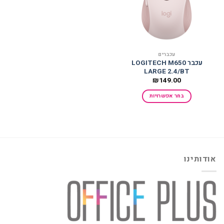
עכברים
עכבר LOGITECH M650
LARGE 2.4/BT
₪
149.00
בחר אפשרויות
למוצר
זה
יש
מספר
סוגים.
אודותינו
ניתן
לבחור
את
האפשרויות
בעמוד
המוצר