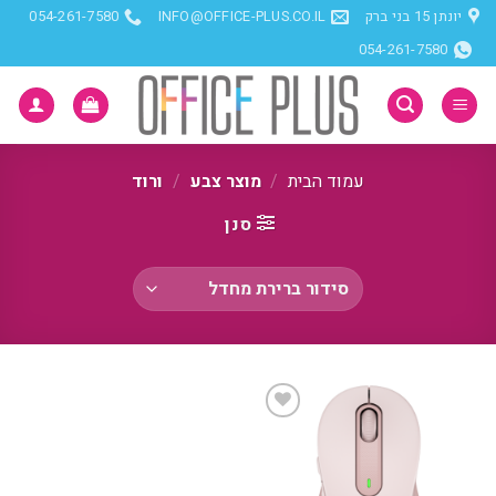
Ski
יונתן 15 בני ברק
INFO@OFFICE-PLUS.CO.IL
054-261-7580
t
054-261-7580
conten
עמוד הבית
/
מוצר צבע
/
ורוד
סנן
הוסף
למועדפים