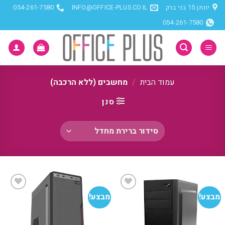
Ski
יונתן 15 בני ברק
INFO@OFFICE-PLUS.CO.IL
054-261-7580
t
054-261-7580
conten
עמוד הבית
/
מחשבים (ללא הרכבה)
סנן
מבצע!
מבצע!
הוסף
הוסף
למועדפים
למועדפים