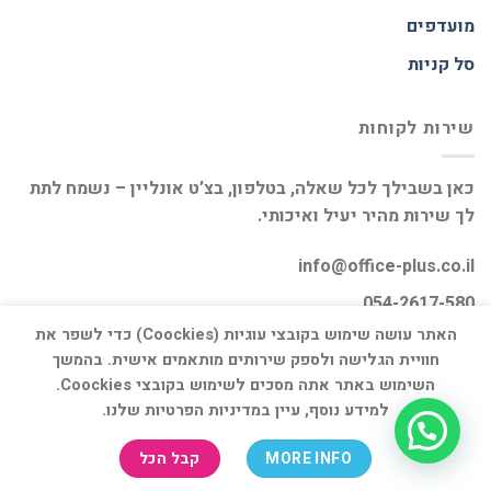
מועדפים
סל קניות
שירות לקוחות
כאן בשבילך לכל שאלה, בטלפון, בצ’ט אונליין – נשמח לתת
לך שירות מהיר יעיל ואיכותי.
info@office-plus.co.il
054-2617-580
האתר עושה שימוש בקובצי עוגיות (Coockies) כדי לשפר את
חוויית הגלישה ולספק שירותים מותאמים אישית. בהמשך
השימוש באתר אתה מסכים לשימוש בקובצי Coockies.
למידע נוסף, עיין במדיניות הפרטיות שלנו.
דף הבית
אודות
חנות
יצירת קשר
MORE INFO
קבל הכל
כל הזכויות שמורות 2026 ©
אופיס פלוס