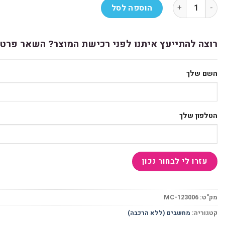
כמות של באנדל חלקים Solid1100 500W H610M H DDR4 i3-12100 8GB 500NVME
הוספה לסל
רוצה להתייעץ איתנו לפני רכישת המוצר? השאר פרטי
השם שלך
הטלפון שלך
מק"ט:
MC-123006
קטגוריה:
מחשבים (ללא הרכבה)