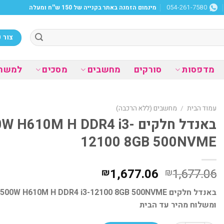
מינמום הזמנה באתר בקנייה של 150 ש''ח ומעלה
054-261-7580
צור 
מדפסות
סורקים
מחשבים
מסכים
למשר
עמוד הבית
/
מחשבים (ללא הרכבה)
באנדל חלקים 610M H DDR4 i3
12100 8GB 500NVME
המחיר
המחיר
1,677.06
1,677.06
₪
₪
המקורי
הנוכחי
היה:
הוא:
ומשלוח מהיר עד הבית
₪1,677.06.
₪1,677.06.