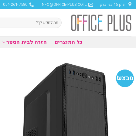
Ski
יונתן 15 בני ברק
INFO@OFFICE-PLUS.CO.IL
054-261-7580
t
conten
חיפוש
עבור:
כל המוצרים
חזרה לבית הספר
מבצע!
הוסף
למועדפים