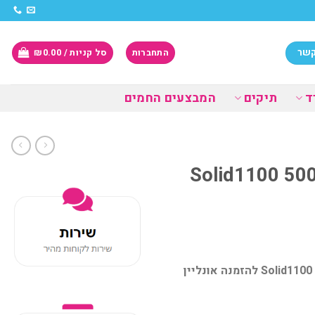
קשר
התחברות
סל קניות /
0.00
₪
ד
תיקים
המבצעים החמים
Solid1100 500W H-
באנדל חלקים Solid1100 500W H610M H DDR4 i3-12100 8GB 500NVME להזמנה אונליין