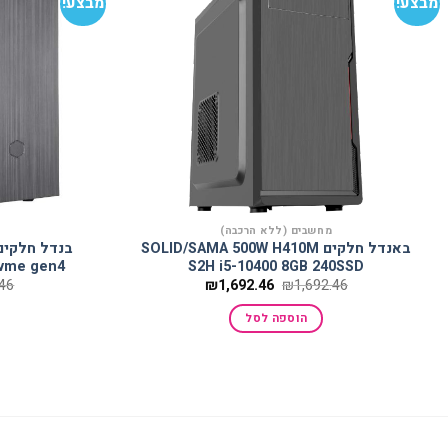
מבצע!
מבצע!
הוסף
למועדפים
מחשבים (ללא הרכבה)
באנדל חלקים SOLID/SAMA 500W H410M
Nvme gen4
S2H i5-10400 8GB 240SSD
המחיר
המחיר
.46
₪
1,692.46
₪
1,692.46
המקורי
הנוכחי
היה:
הוא:
הוספה לסל
₪1,692.46.
₪1,692.46.