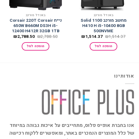
באנדל מורכב
באנדל מורכב
מחשב מורכב Solid 1100
נייח Corsair 220T Corsair
650W B660M DS3H i5-
H410 H i5-10400 8GB
12400 H412R 32GB 1TB
500NVME
המחיר
המחיר
המחיר
המחיר
₪
2,788.50
₪
2,788.50
₪
1,514.37
₪
1,514.37
המקורי
הנוכחי
המקורי
הנוכחי
היה:
הוא:
היה:
הוא:
הוספה לסל
הוספה לסל
,788.50.
₪2,788.50.
₪1,514.37.
₪1,514.37.
אודותינו
אנו בחברת אופיס פלוס, מתחייבים על איכות גבוהה במיוחד
של כלל המוצרים הנמכרים באתר, ומאפשרים ללקוח רכישה