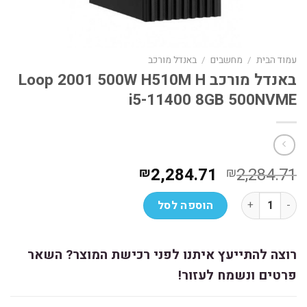
עמוד הבית
/
מחשבים
/
באנדל מורכב
באנדל מורכב Loop 2001 500W H510M H
i5-11400 8GB 500NVME
המחיר
המחיר
2,284.71
2,284.71
₪
₪
המקורי
הנוכחי
כמות של באנדל מורכב Loop 2001 500W H510M H i5-11400 8GB 500NVME
היה:
הוא:
הוספה לסל
₪2,284.71.
₪2,284.71.
רוצה להתייעץ איתנו לפני רכישת המוצר? השאר
פרטים ונשמח לעזור!