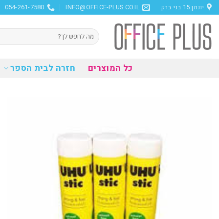
Ski
יונתן 15 בני ברק
INFO@OFFICE-PLUS.CO.IL
054-261-7580
t
conten
חיפוש
עבור:
כל המוצרים
חזרה לבית הספר
הוסף
למועדפים