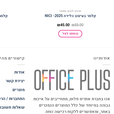
חזרה לבית הספר
קלמר בעיצוב גלידה 2025- NICI
קלמר ב
המחיר
המחיר
₪
45.00
₪
55.00
המקורי
הנוכחי
היה:
הוא:
הוספה לסל
₪45.00.
₪55.00.
אודותינו
קישורים מהי
אודות
יצירת קשר
מוצרים
התחברות / הר
אנו בחברת אופיס פלוס, מתחייבים על איכות
גבוהה במיוחד של כלל המוצרים הנמכרים
שאלות תשובו
באתר, ומאפשרים ללקוח רכישה נוחה