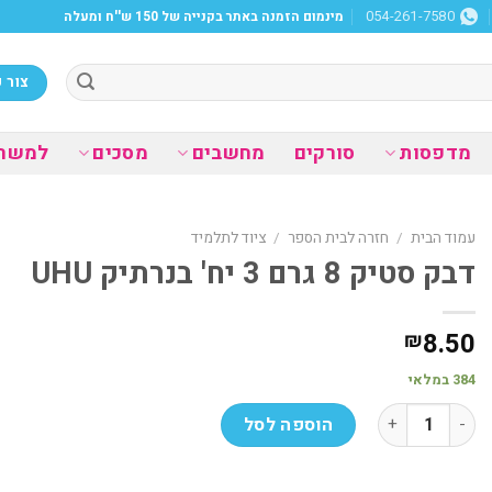
מינמום הזמנה באתר בקנייה של 150 ש''ח ומעלה
054-261-7580
צור 
מדפסות
סורקים
מחשבים
מסכים
למשר
עמוד הבית
/
חזרה לבית הספר
/
ציוד לתלמיד
דבק סטיק 8 גרם 3 יח' בנרתיק UHU
8.50
₪
384 במלאי
כמות של דבק סטיק 8 גרם 3 יח' בנרתיק UHU
הוספה לסל