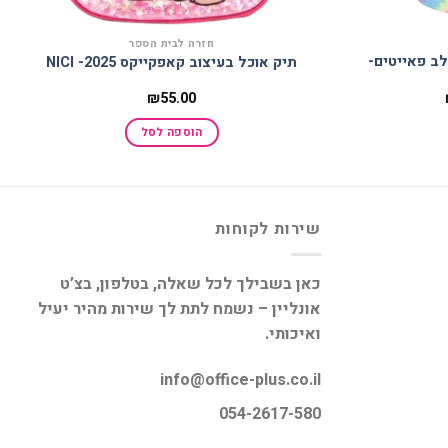
חזרה לבית הספר
לב פאייטים-
תיק אוכל בעיצוב קאפקייקס 2025- NICI
המחיר
₪
55.00
הנוכחי
הוא:
הוספה לסל
₪188.00.
שירות לקוחות
כאן בשבילך לכל שאלה, בטלפון, בצ’ט
אונליין – נשמח לתת לך שירות מהיר יעיל
ואיכותי.
info@office-plus.co.il
054-2617-580