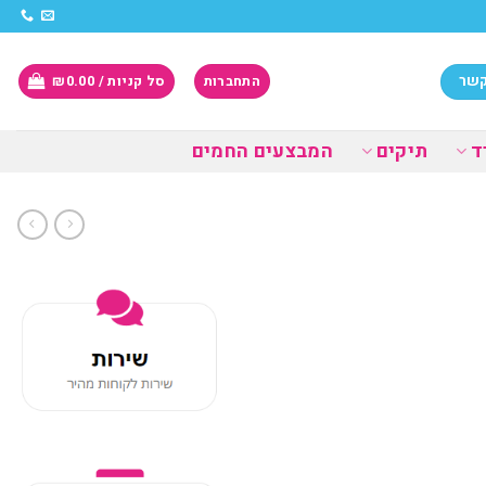
קשר
התחברות
סל קניות /
0.00
₪
ד
תיקים
המבצעים החמים