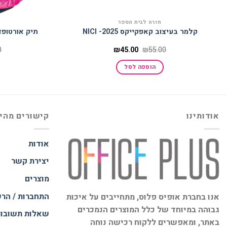
חזרה לבית הספר
קלמר בעיצוב קאפקייקס 2025- NICI
תיק אורטופדי 
המחיר
המחיר
0
₪
45.00
₪
55.00
המקורי
הנוכחי
היה:
הוא:
הוספה לסל
₪45.00.
₪55.00.
אודותינו
קישורים מהי
אודות
יצירת קשר
מוצרים
התחברות / הר
אנו בחברת אופיס פלוס, מתחייבים על איכות
גבוהה במיוחד של כלל המוצרים הנמכרים
שאלות תשובו
באתר, ומאפשרים ללקוח רכישה נוחה