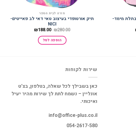
חזרה לבית הספר
בתלת מימד-
תיק אורטופדי בעיצוב טאי דאי לב פאייטים-
NICI
המחיר
המחיר
המחיר
₪
188.00
₪
280.00
הנוכחי
המקורי
הנוכחי
הוא:
היה:
הוא:
הוספה לסל
₪188.00.
₪280.00.
₪209.00.
שירות לקוחות
כאן בשבילך לכל שאלה, בטלפון, בצ’ט
אונליין – נשמח לתת לך שירות מהיר יעיל
ואיכותי.
info@office-plus.co.il
054-2617-580