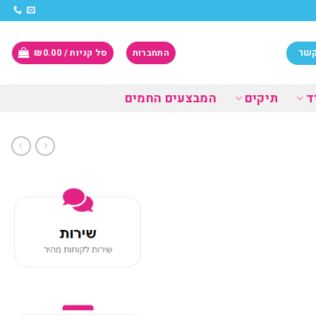
קשר
התחברות
סל קניות /
0.00
₪
ד
תיקים
המבצעים החמים