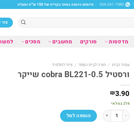
מינמום הזמנה באתר בקנייה של 150 ש''ח ומעלה
054-261-7580
צור 
מדפסות
סורקים
מחשבים
מסכים
למשר
עמוד הבית
/
חזרה לבית הספר
/
ציוד לתלמיד
ורסטיל cobra BL221-0.5 שייקר
3.90
₪
216 במלאי
כמות של ורסטיל cobra BL221-0.5 שייקר
הוספה לסל