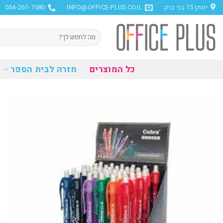
Ski
יונתן 15 בני ברק
INFO@OFFICE-PLUS.CO.IL
054-261-7580
t
conten
חיפוש
עבור:
כל המוצרים
חזרה לבית הספר
הוסף
למועדפים