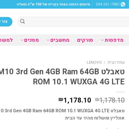
מינמום הזמנה באתר בקנייה של 150 ש''ח ומעלה
054-261-7580
צור 
מדפסות
סורקים
מחשבים
מסכים
למשר
עמוד הבית
/
LENOVO
טאבלט 10 3rd Gen 4GB Ram 64GB
ROM 10.1 WUXGA 4G LTE
המחיר
המחיר
1,178.10
1,178.10
₪
₪
המקורי
הנוכחי
היה:
הוא:
אונליין ומשלוח מהיר עד הבית
₪1,178.10.
₪1,178.10.