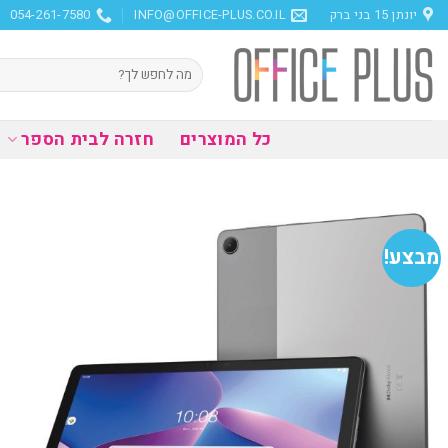
Ski
יונתן 15 בני ברק
INFO@OFFICE-PLUS.CO.IL
054-261-7580
t
conten
חיפוש
עבור:
כל המוצרים
חזרה לבית הספר
מבצע!
הוסף
למועדפים