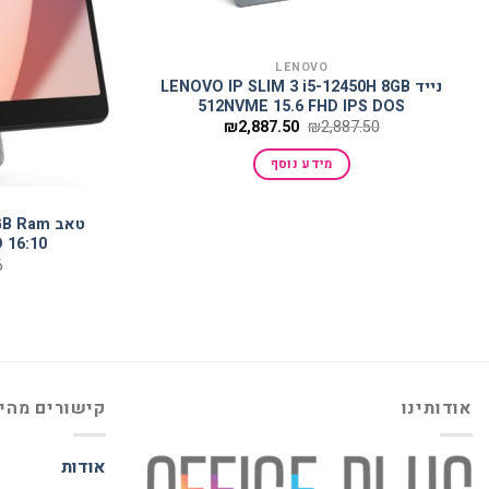
LENOVO
נייד LENOVO IP SLIM 3 i5-12450H 8GB
512NVME 15.6 FHD IPS DOS
המחיר
המחיר
₪
2,887.50
₪
2,887.50
המקורי
הנוכחי
היה:
הוא:
מידע נוסף
₪2,887.50.
₪2,887.50.
טאב Ram
 16:10
6
אודותינו
קישורים מהי
אודות