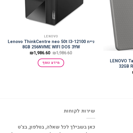
LENOVO
נייח Lenovo ThinkCentre neo 50t I3-12100
8GB 256NVME WIFI DOS 3YW
המחיר
המחיר
₪
1,986.60
₪
1,986.60
המקורי
הנוכחי
היה:
הוא:
LENOVO Tab
מידע נוסף
₪1,986.60.
₪1,986.60.
32GB R
המחיר
הנוכחי
הוא:
₪677.60.
שירות לקוחות
כאן בשבילך לכל שאלה, בטלפון, בצ’ט