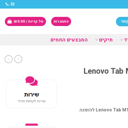
קשר
התחברות
סל קניות /
0.00
₪
ד
תיקים
המבצעים החמים
Lenovo Tab M
טאבלט Lenovo Tab M10 3rd Gen 4GB Ram 64GB ROM 10.1 WUXGA 4G LTE להזמנה