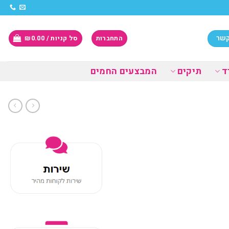
קשר
התחברות
סל קניות /
0.00
₪
ד
תיקים
המבצעים החמים