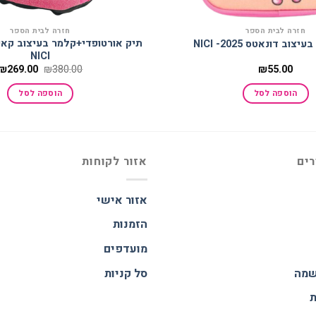
חזרה לבית הספר
חזרה לבית הספר
צוב דונאטס 2025- NICI
NICI
המחיר
₪
269.00
₪
380.00
₪
55.00
המקורי
היה:
הוספה לסל
הוספה לסל
₪380.00.
רים
אזור לקוחות
אזור אישי
הזמנות
מועדפים
שמה
סל קניות
ת