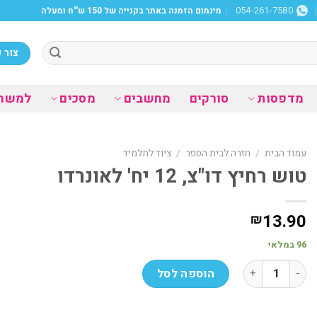
מינמום הזמנה באתר בקנייה של 150 ש''ח ומעלה
054-261-7580
צור 
מדפסות
סורקים
מחשבים
מסכים
למשר
עמוד הבית
/
חזרה לבית הספר
/
ציוד לתלמיד
טוש רחיץ דו"צ, 12 יח' לאונרדו
13.90
₪
96 במלאי
כמות של טוש רחיץ דו"צ, 12 יח' לאונרדו
הוספה לסל