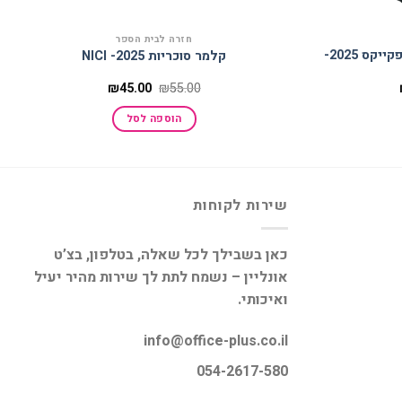
חזרה לבית הספר
תיק אורטופדי+קלמר בעיצוב קאפקייקס 2025-
קלמר סוכריות 2025- NICI
המחיר
המחיר
המחיר
₪
45.00
₪
55.00
הנוכחי
המקורי
הנוכחי
הוא:
היה:
הוא:
הוספה לסל
₪45.00.
₪55.00.
₪269.00.
שירות לקוחות
כאן בשבילך לכל שאלה, בטלפון, בצ’ט
אונליין – נשמח לתת לך שירות מהיר יעיל
ואיכותי.
info@office-plus.co.il
054-2617-580