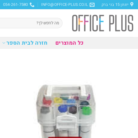
Ski
יונתן 15 בני ברק
INFO@OFFICE-PLUS.CO.IL
054-261-7580
t
conten
חיפוש
עבור:
כל המוצרים
חזרה לבית הספר
הוסף
למועדפים