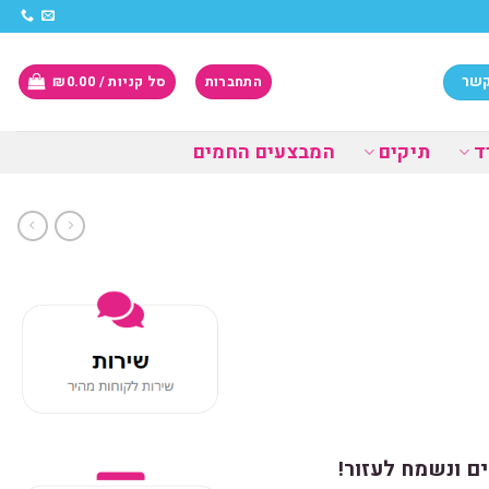
קשר
התחברות
סל קניות /
0.00
₪
ד
תיקים
המבצעים החמים
ם ונשמח לעזור!