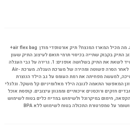
מארז מוצרים מנצח שכל ילד שעולה לכיתה א' ישמח לקבל. כל מוצרי המארז מעוצבים בעיצוב אחיד וארוזים באריזת מתנה מרשימה. מה מכיל המארז המנצח? תיק אורטופדי מודן air flex bag+
וב התיק בקבוק שתייה בכיסוי תרמי תואם לעיצוב התיק שעון
דיגיטלי מתנה תיק אורטופדי משולב עם עגלת טרולי תיק אורטופדי חדיש משולב עם עגלת נשיאה הניתנת להסרה. מאפשרת לתלמיד לשאת את התיק בשלושה אופנים: 1. גרירה על גבי העגלה
ייעודית עם גלגלי סיליקון עמידים 2. נשיאה על הגב כאשר העגלה מחוברת לתיק 3. נשיאה על גבי הגב של התיק האורטופדי לבדו לאחר הסרה פשוטה ומהירה של מערכת העגלה. מערכת Air-
התמיכה, למעשה מפחיתה את רמת העומס על גב הילד הנוצרת
ן המאפשר התאמה לגובה הילד מאלומיניום קל משקל. וגלגלי
דים חזקים ורוכסנים איכותיים וממגוון עיצובים. קופסת אוכל
ימית מתאימה להקפאה, חימום במיקרוגל ולשימוש במדיח כלים בטוח לשימוש