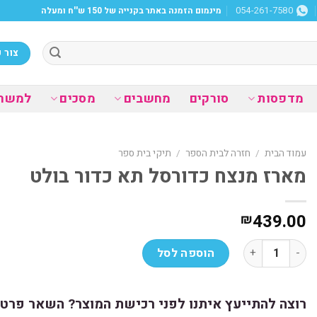
מינמום הזמנה באתר בקנייה של 150 ש''ח ומעלה
054-261-7580
צור 
מדפסות
סורקים
מחשבים
מסכים
למשר
עמוד הבית
/
חזרה לבית הספר
/
תיקי בית ספר
מארז מנצח כדורסל תא כדור בולט
439.00
₪
כמות של מארז מנצח כדורסל תא כדור בולט
הוספה לסל
רוצה להתייעץ איתנו לפני רכישת המוצר? השאר פרטי