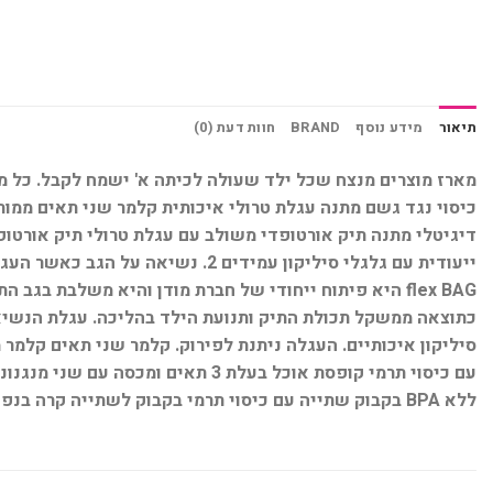
תיאור
מידע נוסף
BRAND
חוות דעת (0)
כיסוי נגד גשם מתנה עגלת טרולי איכותית קלמר שני תאים ממותג
flex BAG היא פיתוח ייחודי של חברת מודן והיא משלבת
כתוצאה ממשקל תכולת התיק ותנועת הילד בהליכה. עגלת הנשיא
סיליקון איכותיים. העגלה ניתנת לפירוק. קלמר שני תאים קלמר מ
עם כיסוי תרמי קופסת אוכל בעלת 
ללא BPA בקבוק שתייה עם כיסוי תרמי בקבוק לשתייה קרה בנפח 500 מ"ל פקק מתברג עם מנגנון לפתיחה נוחה כיסוי תרמי מבודד ושומר על טמפרטורת התכולה בטוח לשימוש ללא BPA