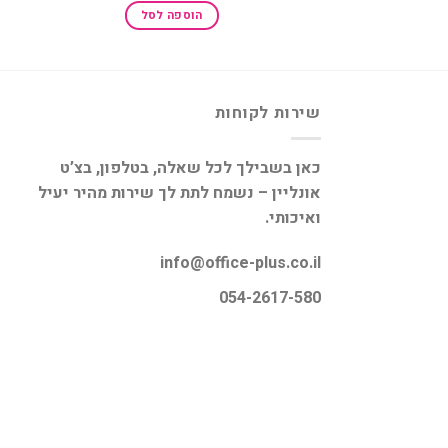
וא:
היה:
הוא:
הוספה לסל
₪269.00.
₪380.00.
₪45.00
שירות לקוחות
כאן בשבילך לכל שאלה, בטלפון, בצ’ט
אונליין – נשמח לתת לך שירות מהיר יעיל
ואיכותי.
info@office-plus.co.il
054-2617-580