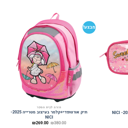
מבצע!
הוסף
הוסף
למועדפים
למועדפים
חזרה לבית הספר
תיק אורטופדי+קלמר בעיצוב מטרייה 2025-
NICI
מחיר
המחיר
המחיר
₪
269.00
₪
380.00
נוכחי
המקורי
הנוכחי