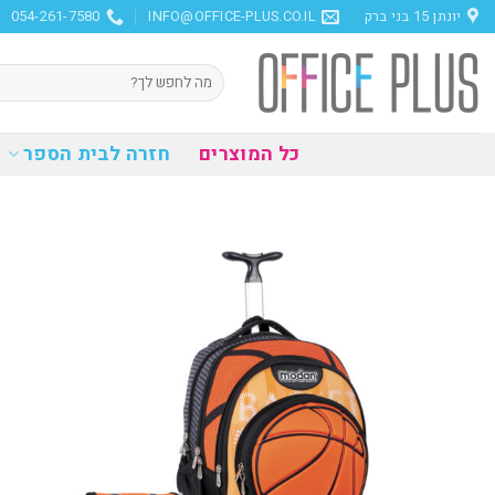
Ski
יונתן 15 בני ברק
INFO@OFFICE-PLUS.CO.IL
054-261-7580
t
conten
חיפוש
עבור:
כל המוצרים
חזרה לבית הספר
הוסף
למועדפים