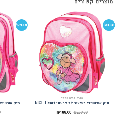
מוצרים קשורים
מבצע!
מבצע!
הוסף
למועדפים
חזרה לבית הספר
תיק אורטופדי בעיצוב לב צבעוני NICI- Heart
תיק אורטופדי בעי
המחיר
המחיר
0
₪
188.00
₪
250.00
המקורי
הנוכחי