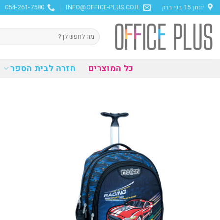
Ski
יונתן 15 בני ברק
INFO@OFFICE-PLUS.CO.IL
054-261-7580
t
conten
חיפוש
עבור:
כל המוצרים
חזרה לבית הספר
הוסף
למועדפים