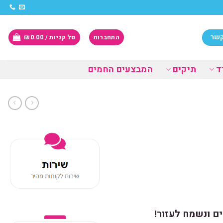
קשר
התחברות
סל קניות /
0.00
₪
ד
תיקים
המבצעים החמים
ם ונשמח לעזור!