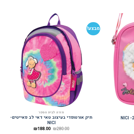
מבצע!
הוסף
הוסף
למועדפים
למועדפים
חזרה לבית הספר
תיק אורטופדי בעיצוב טאי דאי לב פאייטים-
NICI
המחיר
המחיר
₪
188.00
₪
280.00
המקורי
הנוכחי