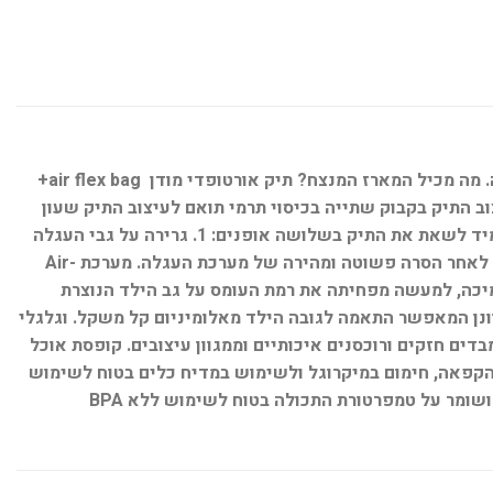
מארז מוצרים מנצח שכל ילד שעולה לכיתה א' ישמח לקבל. כל מוצרי המארז מעוצבים בעיצוב אחיד וארוזים באריזת מתנה מרשימה. מה מכיל המארז המנצח? תיק אורטופדי מודן air flex bag+
וב התיק בקבוק שתייה בכיסוי תרמי תואם לעיצוב התיק שעון
דיגיטלי מתנה תיק אורטופדי משולב עם עגלת טרולי תיק אורטופדי חדיש משולב עם עגלת נשיאה הניתנת להסרה. מאפשרת לתלמיד לשאת את התיק בשלושה אופנים: 1. גרירה על גבי העגלה
ייעודית עם גלגלי סיליקון עמידים 2. נשיאה על הגב כאשר העגלה מחוברת לתיק 3. נשיאה על גבי הגב של התיק האורטופדי לבדו לאחר הסרה פשוטה ומהירה של מערכת העגלה. מערכת Air-
התמיכה, למעשה מפחיתה את רמת העומס על גב הילד הנוצרת
ן המאפשר התאמה לגובה הילד מאלומיניום קל משקל. וגלגלי
דים חזקים ורוכסנים איכותיים וממגוון עיצובים. קופסת אוכל
ימית מתאימה להקפאה, חימום במיקרוגל ולשימוש במדיח כלים בטוח לשימוש