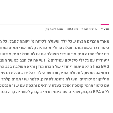
תיאור
מידע נוסף
BRAND
חוות דעת (0)
כיסוי נגד גשם מתנה עגלת טרולי איכותית קלמר שני תאים ממותג
flex BAG היא פיתוח ייחודי של חברת מודן והיא משלבת
כתוצאה ממשקל תכולת התיק ותנועת הילד בהליכה. עגלת הנשיא
סיליקון איכותיים. העגלה ניתנת לפירוק. קלמר שני תאים קלמר מ
עם כיסוי תרמי קופסת אוכל בעלת 
ללא BPA בקבוק שתייה עם כיסוי תרמי בקבוק לשתייה קרה בנפח 500 מ"ל פקק מתברג עם מנגנון לפתיחה נוחה כיסוי תרמי מבודד ושומר על טמפרטורת התכולה בטוח לשימוש ללא BPA