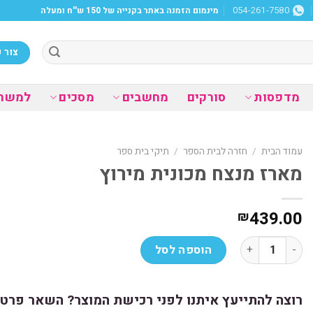
מינמום הזמנה באתר בקנייה של 150 ש''ח ומעלה
054-261-7580
צור 
מדפסות
סורקים
מחשבים
מסכים
למשר
עמוד הבית
/
חזרה לבית הספר
/
תיקי בית ספר
מארז מנצח מכונית מירוץ
439.00
₪
כמות של מארז מנצח מכונית מירוץ
הוספה לסל
רוצה להתייעץ איתנו לפני רכישת המוצר? השאר פרטי