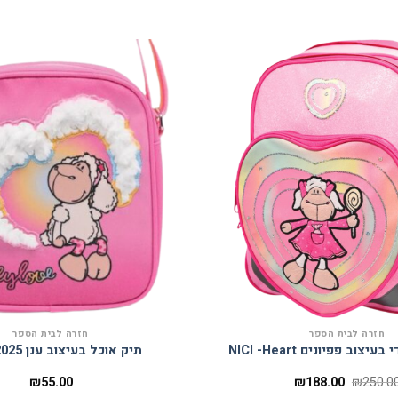
הוסף
למועדפים
חזרה לבית הספר
חזרה לבית הספר
צוב פפיונים NICI -Heart
תיק אוכל בעיצוב ענן 2025- NICI
המחיר
המחיר
₪
55.00
₪
188.00
₪
250.0
המקורי
הנוכחי