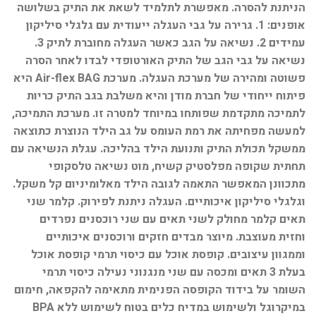
הניתנת להסרה. מאפשרת לתלמיד לשאת את התיק בשלושה
אופנים: 1. גרירה על גבי העגלה ייעודית עם גלגלי סיליקון
עמידים 2. נשיאה על הגב כאשר העגלה מחוברת לתיק 3.
נשיאה על גבי הגב של התיק האורטופדי לבדו לאחר הסרה
פשוטה ומהירה של מערכת העגלה. מערכת Air-flex BAG היא
פיתוח ייחודי של חברת מודן והיא משלבת בגב התיק כריות
לתמיכה מתקדמת שפותחו במיוחד למטרה זו. מערכת התמיכה,
למעשה מפחיתה את רמת העומס על גב הילד הנוצרת כתוצאה
ממשקל תכולת התיק ותנועת הילד בהליכה. עגלת הנשיאה עם
תחתית שקופה מפלסטיק קשיח, מוט נשיאה טלסקופי
מתכוונן המאפשר התאמה לגובה הילד מאלומיניום קל משקל.
וגלגלי סיליקון איכותיים. העגלה ניתנת לפירוק. קלמר שני
תאים קלמר מחולק לשני תאים עם שני רוכסנים נפרדים
וחזית מעוצבת. מיוצר מבדים חזקים ורוכסנים איכותיים
וממגוון עיצובים. קופסת אוכל עם כיסוי תרמי קופסת אוכל
בעלת 3 תאים ומכסה עם שני מנגנוני נעילה כיסוי תרמי
השומר על בידוד הקופסה הפנימית מתאימה להקפאה, חימום
במיקרוגל ולשימוש במדיח כלים בטוח לשימוש ללא BPA