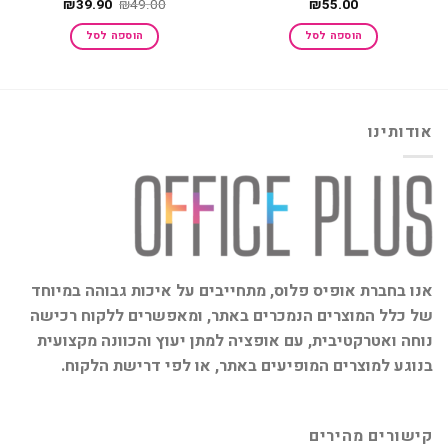
המחיר
המחיר
₪
39.90
₪
49.00
₪
55.00
המקורי
הנוכחי
היה:
הוא:
הוספה לסל
הוספה לסל
₪39.90.
₪49.00.
אודותינו
אנו בחברת אופיס פלוס, מתחייבים על איכות גבוהה במיוחד
של כלל המוצרים הנמכרים באתר, ומאפשרים ללקוח רכישה
נוחה ואטרקטיבית, עם אופציה למתן יעוץ והכוונה מקצועית
בנוגע למוצרים המופיעים באתר, או לפי דרישת הלקוח.
קישורים מהירים