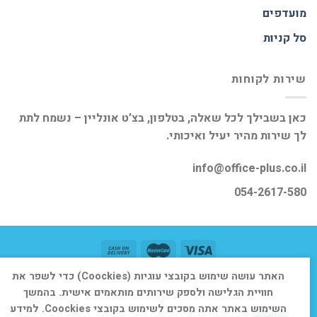
מועדפים
סל קניות
שירות לקוחות
כאן בשבילך לכל שאלה, בטלפון, בצ’ט אונליין – נשמח לתת
לך שירות מהיר יעיל ואיכותי.
info@office-plus.co.il
054-2617-580
האתר עושה שימוש בקובצי עוגיות (Coockies) כדי לשפר את
דף הבית
אודות
חנות
יצירת קשר
חוויית הגלישה ולספק שירותים מותאמים אישית. בהמשך
כל הזכויות שמורות 2026 ©
אופיס פלוס
השימוש באתר אתה מסכים לשימוש בקובצי Coockies. למידע