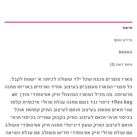
תיאור
מידע נוסף
BRAND
חוות דעת (0)
מארז מוצרים מנצח שכל ילד שעולה לכיתה א' ישמח לקבל.
כל מוצרי המארז מעוצבים בעיצוב אחיד וארוזים באריזת מתנה
מרשימה. מה מכיל המארז המנצח? תיק אורטופדי מודן air
flex bag+ כיסוי נגד גשם מתנה עגלת טרולי איכותית קלמר
שני תאים ממותג בעיצוב תואם לעיצוב התיק קופסת אוכל
בכיסוי תרמי תואם לעיצוב התיק בקבוק שתייה בכיסוי תרמי
תואם לעיצוב התיק שעון דיגיטלי מתנה תיק אורטופדי משולב
עם עגלת טרולי תיק אורטופדי חדיש משולב עם עגלת נשיאה