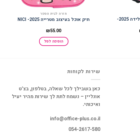
חזרה לבית הספר
תיק אורטופדי+קלמר בעיצוב גלידה 2025-
תיק אוכל בעיצוב מטרייה 2025- NICI
המחיר
₪
55.00
הנוכחי
הוא:
הוספה לסל
₪269.00.
שירות לקוחות
כאן בשבילך לכל שאלה, בטלפון, בצ’ט
אונליין – נשמח לתת לך שירות מהיר יעיל
ואיכותי.
info@office-plus.co.il
054-2617-580