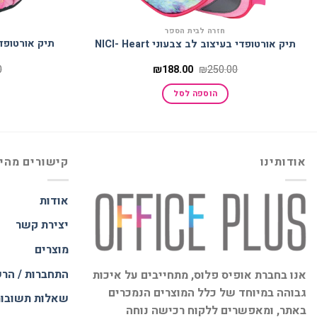
חזרה לבית הספר
תיק אורטופדי בעיצוב לב צבעוני NICI- Heart
המחיר
המחיר
0
₪
188.00
₪
250.00
המקורי
הנוכחי
היה:
הוא:
הוספה לסל
₪188.00.
₪250.00.
אודותינו
קישורים מהי
אודות
יצירת קשר
מוצרים
התחברות / הר
אנו בחברת אופיס פלוס, מתחייבים על איכות
גבוהה במיוחד של כלל המוצרים הנמכרים
שאלות תשובו
באתר, ומאפשרים ללקוח רכישה נוחה