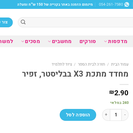
מינמום הזמנה באתר בקנייה של 150 ש''ח ומעלה
054-261-7580
צור 
מדפסות
סורקים
מחשבים
מסכים
למשר
עמוד הבית
/
חזרה לבית הספר
/
ציוד לתלמיד
מחדד מתכת X3 בבליסטר, זפיר
2.90
₪
240 במלאי
כמות של מחדד מתכת X3 בבליסטר, זפיר
הוספה לסל