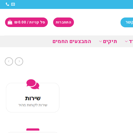
קשר
התחברות
סל קניות /
0.00
₪
ד
תיקים
המבצעים החמים