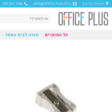
Ski
יונתן 15 בני ברק
INFO@OFFICE-PLUS.CO.IL
054-261-7580
t
conten
חיפוש
עבור:
כל המוצרים
חזרה לבית הספר
הוסף
למועדפים