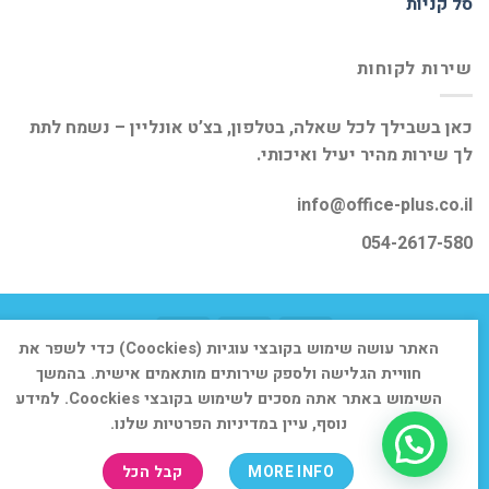
סל קניות
שירות לקוחות
כאן בשבילך לכל שאלה, בטלפון, בצ’ט אונליין – נשמח לתת
לך שירות מהיר יעיל ואיכותי.
info@office-plus.co.il
054-2617-580
האתר עושה שימוש בקובצי עוגיות (Coockies) כדי לשפר את
דף הבית
אודות
חנות
יצירת קשר
חוויית הגלישה ולספק שירותים מותאמים אישית. בהמשך
השימוש באתר אתה מסכים לשימוש בקובצי Coockies. למידע
כל הזכויות שמורות 2026 ©
אופיס פלוס
נוסף, עיין במדיניות הפרטיות שלנו.
MORE INFO
קבל הכל