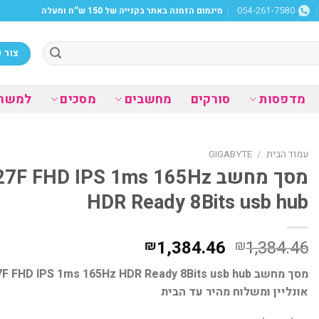
מינמום הזמנה באתר בקנייה של 150 ש''ח ומעלה
054-261-7580
צור 
מדפסות
סורקים
מחשבים
מסכים
למשר
עמוד הבית
/
GIGABYTE
מסך מחשב  FHD IPS 1ms 165Hz
HDR Ready 8Bits usb hub
המחיר
המחיר
1,384.46
1,384.46
₪
₪
המקורי
הנוכחי
היה:
הוא:
אונליין ומשלוח מהיר עד הבית
₪1,384.46.
₪1,384.46.