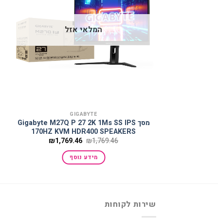
למועדפים
המלאי אזל
GIGABYTE
מסך Gigabyte M27Q P 27 2K 1Ms SS IPS
170HZ KVM HDR400 SPEAKERS
המחיר
המחיר
₪
1,769.46
₪
1,769.46
המקורי
הנוכחי
היה:
הוא:
מידע נוסף
₪1,769.46.
₪1,769.46.
שירות לקוחות