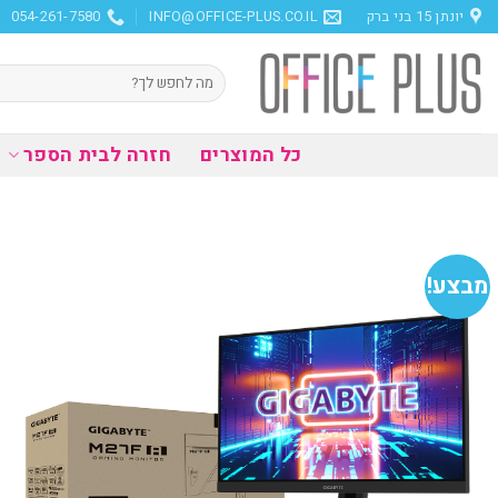
Ski
יונתן 15 בני ברק
INFO@OFFICE-PLUS.CO.IL
054-261-7580
t
conten
חיפוש
עבור:
כל המוצרים
חזרה לבית הספר
מבצע!
הוסף
למועדפים