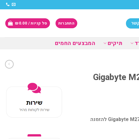
קשר
התחברות
סל קניות /
0.00
₪
ד
תיקים
המבצעים החמים
Gigabyte M27F
מסך מחשב Gigabyte M27F FHD IPS 1ms 165Hz HDR Ready 8Bits usb hub להזמנה