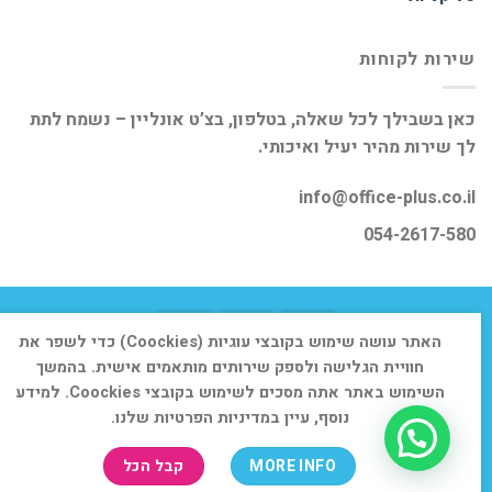
שירות לקוחות
כאן בשבילך לכל שאלה, בטלפון, בצ’ט אונליין – נשמח לתת
לך שירות מהיר יעיל ואיכותי.
info@office-plus.co.il
054-2617-580
האתר עושה שימוש בקובצי עוגיות (Coockies) כדי לשפר את
דף הבית
אודות
חנות
יצירת קשר
חוויית הגלישה ולספק שירותים מותאמים אישית. בהמשך
השימוש באתר אתה מסכים לשימוש בקובצי Coockies. למידע
כל הזכויות שמורות 2026 ©
אופיס פלוס
נוסף, עיין במדיניות הפרטיות שלנו.
MORE INFO
קבל הכל