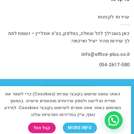
שירות לקוחות
כאן בשבילך לכל שאלה, בטלפון, בצ’ט אונליין – נשמח לתת
לך שירות מהיר יעיל ואיכותי.
info@office-plus.co.il
054-2617-580
האתר עושה שימוש בקובצי עוגיות (Coockies) כדי לשפר את
דף הבית
אודות
חנות
יצירת קשר
חוויית הגלישה ולספק שירותים מותאמים אישית. בהמשך
השימוש באתר אתה מסכים לשימוש בקובצי Coockies. למידע
כל הזכויות שמורות 2026 ©
אופיס פלוס
נוסף, עיין במדיניות הפרטיות שלנו.
MORE INFO
קבל הכל