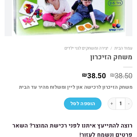
עמוד הבית
/
יצירה ומשחקים לגני ילדים
משחק הזיכרון
המחיר
המחיר
38.50
38.50
₪
₪
המקורי
הנוכחי
משחק הזיכרון לרכישה און ליין ומשלוח מהיר עד הבית
היה:
הוא:
₪38.50.
₪38.50.
כמות של משחק הזיכרון
הוספה לסל
רוצה להתייעץ איתנו לפני רכישת המוצר? השאר
פרטים ונשמח לעזור!