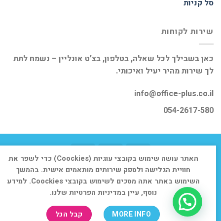
סל קניות
שירות לקוחות
כאן בשבילך לכל שאלה, בטלפון, בצ’ט אונליין – נשמח לתת
לך שירות מהיר יעיל ואיכותי.
info@office-plus.co.il
054-2617-580
האתר עושה שימוש בקובצי עוגיות (Coockies) כדי לשפר את
דף הבית
אודות
חנות
יצירת קשר
חוויית הגלישה ולספק שירותים מותאמים אישית. בהמשך
השימוש באתר אתה מסכים לשימוש בקובצי Coockies. למידע
כל הזכויות שמורות 2026 ©
אופיס פלוס
נוסף, עיין במדיניות הפרטיות שלנו.
MORE INFO
קבל הכל