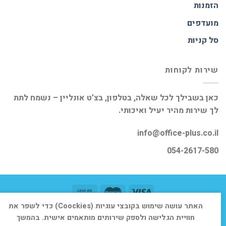
הזמנות
מועדפים
סל קניות
שירות לקוחות
כאן בשבילך לכל שאלה, בטלפון, בצ’ט אונליין – נשמח לתת
לך שירות מהיר יעיל ואיכותי.
info@office-plus.co.il
054-2617-580
האתר עושה שימוש בקובצי עוגיות (Coockies) כדי לשפר את
דף הבית
אודות
חנות
יצירת קשר
חוויית הגלישה ולספק שירותים מותאמים אישית. בהמשך
כל הזכויות שמורות 2026 ©
אופיס פלוס