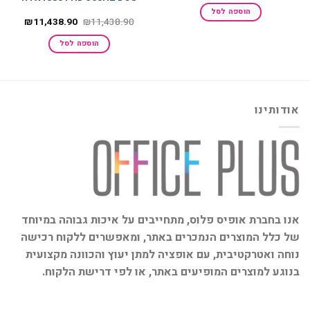
היה:
הוא:
הוספה לסל
₪2,286.90.
₪2,286.90.
המחיר
המחיר
₪
11,438.90
₪
11,438.90
המקורי
הנוכחי
היה:
הוא:
הוספה לסל
438.90.
₪11,438.90.
אודותינו
אנו בחברת אופיס פלוס, מתחייבים על איכות גבוהה במיוחד
של כלל המוצרים הנמכרים באתר, ומאפשרים ללקוח רכישה
נוחה ואטרקטיבית, עם אופציה למתן יעוץ והכוונה מקצועית
בנוגע למוצרים המופיעים באתר, או לפי דרישת הלקוח.