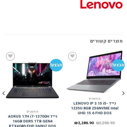
מוצרים קשורים
מבצע!
מבצע!
מב
הוסף
הוסף
למועדפים
למועדפים
מחשבים
נייד LENOVO IP 3 15 i5-
1235U 8GB 256NVME Intel
מחשבים
UHD 15.6 FHD DOS
נייד AORUS 17H i7-13700H
16GB DDR5 1TB GEN4
המחיר
המחיר
₪
2,286.90
₪
2,286.90
RTX4080 FHD 360HZ DOS
המקורי
הנוכחי