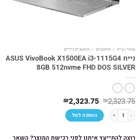
עמוד הבית
/
מחשבים
/
מחשבים ניידים
נייח ASUS VivoBook X1500EA i3-1115G4
8GB 512nvme FHD DOS SILVER
המחיר
המחיר
2,323.75
2,323.75
₪
₪
המקורי
הנוכחי
כמות של נייח ASUS VivoBook X1500EA i3-1115G4 8GB 512nvme FHD DOS SILVER
היה:
הוא:
הוספה לסל
₪2,323.75.
₪2,323.75.
רוצה להתייעץ איתנו לפני רכישת המוצר? השאר