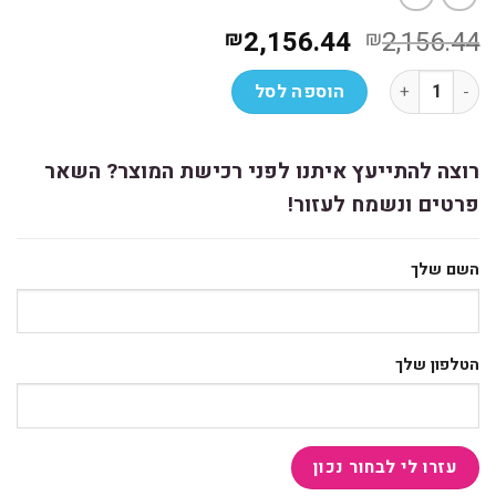
המחיר
המחיר
2,156.44
2,156.44
₪
₪
המקורי
הנוכחי
כמות של נייח Lenovo V50t i3-10100 8GB 256Nvme DVDRW WIFI VGA/DP/HDMI 3YW
היה:
הוא:
הוספה לסל
₪2,156.44.
₪2,156.44.
רוצה להתייעץ איתנו לפני רכישת המוצר? השאר
פרטים ונשמח לעזור!
השם שלך
הטלפון שלך