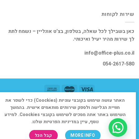
שירות לקוחות
כאן בשבילך לכל שאלה, בטלפון, בצ’ט אונליין – נשמח לתת
לך שירות מהיר יעיל ואיכותי.
info@office-plus.co.il
054-2617-580
האתר עושה שימוש בקובצי עוגיות (Coockies) כדי לשפר את
דף הבית
אודות
חנות
יצירת קשר
חוויית הגלישה ולספק שירותים מותאמים אישית. בהמשך
כל הזכויות שמורות 2026 ©
אופיס פלוס
השימוש באתר אתה מסכים לשימוש בקובצי Coockies. למידע
נוסף, עיין במדיניות הפרטיות שלנו.
MORE INFO
קבל הכל