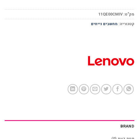
מק"ט:
11QE00CMIV
קטגוריה:
מחשבים נייחים
BRAND
חוות דעת (0)