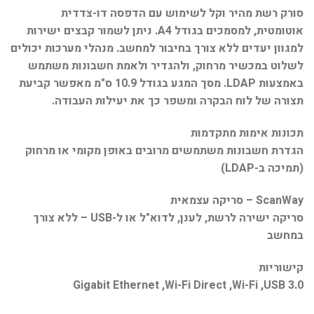
סורק רשת מהיר וקל לשימוש עם הדפסה דו-צדדית
אוטומטית, למסמכים בגודל A4. ניתן לשמור קבצים ישירות
למגוון יעדים ללא צורך בחיבור למחשב. מנהלי מערכות יכולים
לשלוט במכשיר מרחוק, ולהגדיר ולאמת חשבונות משתמש
באמצעות LDAP. מסך המגע בגודל 10.9 ס"מ מאפשר קביעת
תצורה של לוח הבקרה ומשפר כך את יעילות העבודה.
תכונות אימות מתקדמות
הגדרת חשבונות משתמשים מרובים באופן מקומי או מרחוק
(תמיכה ב-LDAP)
ScanWay – סריקה עצמאית
סריקה ישירה לרשת, לענן, לדוא"ל או ל-USB – ללא צורך
במחשב
קישוריות
USB 3.0,‏ Wi-Fi,‏ Wi-Fi Direct,‏ Gigabit Ethernet