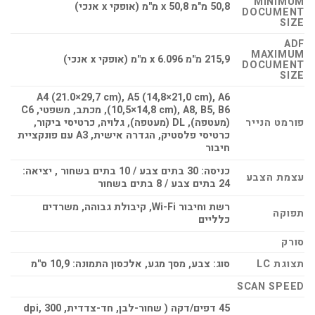
MINIMUM
50,8 מ"מ x 50,8 מ"מ (אופקי x אנכי)
DOCUMENT
SIZE
ADF
MAXIMUM
215,9 מ"מ x 6.096 מ"מ (אופקי x אנכי)
DOCUMENT
SIZE
A4 (21.0×29,7 cm), A5 (14,8×21,0 cm), A6
(10,5×14,8 cm), A8, B5, B6, מכתב, משפטי, C6
פורמט הנייר
(מעטפה), DL (מעטפה), גלויה, כרטיסי ביקור,
כרטיסי פלסטיק, הגדרה אישית, A3 עם פונקציית
חיבור
כניסה: 30 בתים צבע / 10 בתים בשחור , יציאה:
עצמת הצבע
24 בתים צבע / 8 בתים בשחור
רשת וחיבור Wi-Fi, קיבולת גבוהה, משרדים
תפוקה
כלליים
סורק
תצוגת LC
סוג: צבע, מסך מגע, אלכסון התמונה: 10,9 ס"מ
SCAN SPEED
45 דפים/דקה ( שחור-לבן, חד-צדדית, 300 dpi,