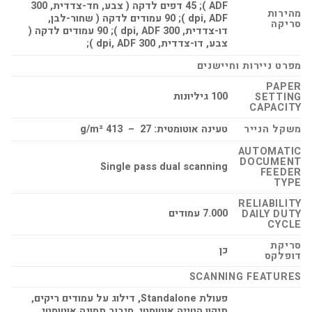
ADF ); 45 דפים לדקה ( צבע, חד-צדדית, 300
מהירות
dpi, ADF ); 90 עמודים לדקה ( שחור-לבן,
סריקה
דו-צדדית, 300 dpi, ADF ); 90 עמודים לדקה (
צבע, דו-צדדית, 300 dpi, ADF );
מפרט ניירות וחיישנים
PAPER
100 גיליונות
SETTING
CAPACITY
משקל הנייר
טעינה אוטומטית: 27 – 413 g/m²
AUTOMATIC
DOCUMENT
Single pass dual scanning
FEEDER
TYPE
RELIABILITY
7.000 עמודים
DAILY DUTY
CYCLE
סריקת
כן
דופלקס
SCANNING FEATURES
פעולת Standalone, דילוג על עמודים ריקים,
תיקון הטייה אוטומטי, סיבוב תמונה אוטומטי,