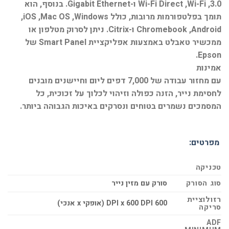
3.0,‏ Wi-Fi,‏ Wi-Fi Direct ו-Gigabit Ethernet. בנוסף, הוא
תומך בפלטפורמות מרובות, כולל Windows,‏ Mac OS,‏ iOS,‏
Android,‏ Chromebook ו-Citrix. ניתן לסרוק מטלפון או
ממכשיר טאבלט באמצעות אפליקציית Smart Panel של
Epson.
אמינות
עם מחזור עבודה של 7,000 דפים ליום וחיישנים מובנים
לחסימת נייר, הזנה כפולה וזיהוי לכלוך על זכוכית, כל
המסמכים נשמרים בטוחים ונסרקים באיכות הגבוהה ביותר.
מפרטים:
טכניקה
סוג הסורק
סורק עם מזין נייר
רזולוציית
600 DPI x 600 DPI (אופקי x אנכי)
סריקה
ADF