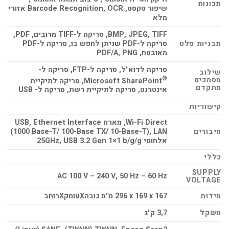
תכונות
שיפור טקסט, Barcode Recognition, OCR אזורי
מלא
BMP, JPEG, TIFF, סריקה ל-TIFF מרובים, PDF,
תבניות פלט
סריקה ל-PDF שניתן לחפש בו, סריקה ל-PDF
מאובטח, PDF/A, PNG
סריקה לדוא"ל, סריקה ל-FTP, סריקה ל-
שילוב
®
מסמכים
Microsoft SharePoint
‎, סריקה לתיקיית
מתקדם
אינטרנט, סריקה לתיקיית רשת, סריקה ל- USB
קישוריות
Wi-Fi Direct, מארח USB, Ethernet Interface
חיבורים
(1000 Base-T/ 100-Base TX/ 10-Base-T), LAN
אלחוטי b/g/g ‏25GHz, USB 3.2 Gen 1×1
כללי
SUPPLY
AC 100 V – 240 V, 50 Hz – 60 Hz
VOLTAGE
מידות
296‎ x 169 x 167 מ"מ גובהXעומקXרוחב
משקל
3,7 ק"ג