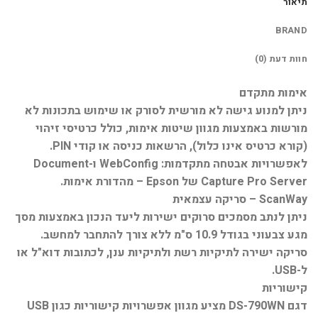
תיאור
BRAND
חוות דעת (0)
אימות מתקדם
ניתן למנוע גישה לא מורשית לסורק או שימוש בתכונות לא
מורשות באמצעות מגוון שיטות אימות, כולל כרטיסי זיהוי
(קורא כרטיס אינו כלול), הרשאות כניסה או קודי PIN.
לאפשרויות אבטחה מתקדמות: WebConfig ו-Document
Capture Pro Server של Epson – מהדורת אימות.
ScanWay – סריקה עצמאית
ניתן לנתב מסמכים סרוקים ישירות ליעד הנכון באמצעות מסך
מגע צבעוני בגודל 10.9 ס"מ ללא צורך להתחבר למחשב.
סריקה ישירה לתיקיות רשת ולתיקיות ענן, לכתובות דוא"ל או
ל-USB.
קישוריות
דגם DS-790WN מציע מגוון אפשרויות קישוריות כגון USB