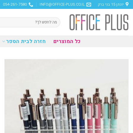
Ski
יונתן 15 בני ברק
INFO@OFFICE-PLUS.CO.IL
054-261-7580
t
conten
חיפוש
עבור:
כל המוצרים
חזרה לבית הספר
הוסף
למועדפים