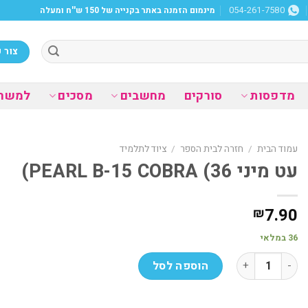
מינמום הזמנה באתר בקנייה של 150 ש''ח ומעלה
054-261-7580
צור 
מדפסות
סורקים
מחשבים
מסכים
למשר
עמוד הבית
/
חזרה לבית הספר
/
ציוד לתלמיד
עט מיני 36) PEARL B-15 COBRA)
7.90
₪
36 במלאי
כמות של עט מיני 36) PEARL B-15 COBRA)
הוספה לסל