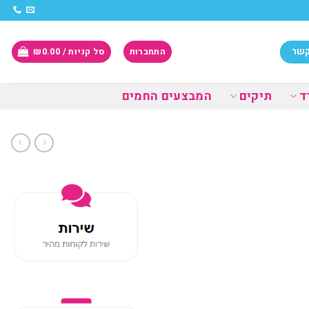
קשר
התחברות
סל קניות /
0.00
₪
ד
תיקים
המבצעים החמים