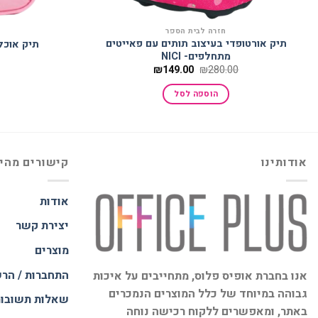
חזרה לבית הספר
תיק אורטופדי בעיצוב תותים עם פאייטים
תיק אוכל בעי
מתחלפים- NICI
המחיר
המחיר
₪
149.00
₪
280.00
המקורי
הנוכחי
היה:
הוא:
הוספה לסל
₪149.00.
₪280.00.
אודותינו
קישורים מהי
אודות
יצירת קשר
מוצרים
התחברות / הר
אנו בחברת אופיס פלוס, מתחייבים על איכות
גבוהה במיוחד של כלל המוצרים הנמכרים
שאלות תשובו
באתר, ומאפשרים ללקוח רכישה נוחה