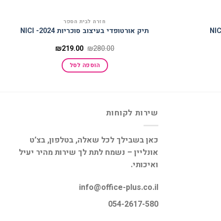
חזרה לבית הספר
תיק אורטופדי בעיצוב סוכריות 2024- NICI
מחיר
המחיר
המחיר
₪
219.00
₪
280.00
נוכחי
המקורי
הנוכחי
וא:
היה:
הוא:
הוספה לסל
₪219.00.
₪280.00.
₪45.00
שירות לקוחות
כאן בשבילך לכל שאלה, בטלפון, בצ’ט
אונליין – נשמח לתת לך שירות מהיר יעיל
ואיכותי.
info@office-plus.co.il
054-2617-580