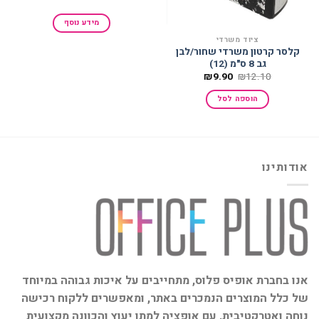
מידע נוסף
ציוד משרדי
קלסר קרטון משרדי שחור/לבן
גב 8 ס"מ (12)
המחיר
המחיר
₪
9.90
₪
12.10
המקורי
הנוכחי
היה:
הוא:
הוספה לסל
₪9.90.
₪12.10.
אודותינו
אנו בחברת אופיס פלוס, מתחייבים על איכות גבוהה במיוחד
של כלל המוצרים הנמכרים באתר, ומאפשרים ללקוח רכישה
נוחה ואטרקטיבית, עם אופציה למתן יעוץ והכוונה מקצועית