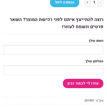
כמות של קלסר קרטון משרדי שחור/לבן גב 5 ס''מ
הוספה לסל
רוצה להתייעץ איתנו לפני רכישת המוצר? השאר
פרטים ונשמח לעזור!
השם שלך
הטלפון שלך
מק"ט:
201001