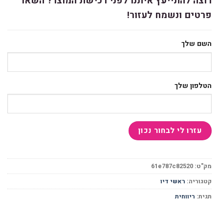
רוצה להתייעץ איתנו לפני רכישת המוצר? השאר
פרטים ונשמח לעזור!
השם שלך
הטלפון שלך
מק"ט:
61e787c82520
קטגוריה:
ראשי דיו
תגית:
ריווחית