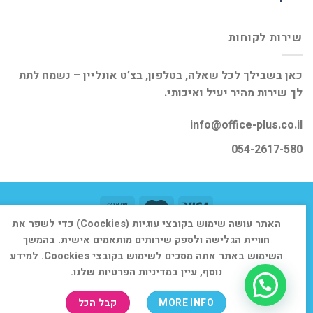
שירות לקוחות
כאן בשבילך לכל שאלה, בטלפון, בצ’ט אונליין – נשמח לתת
לך שירות מהיר יעיל ואיכותי.
info@office-plus.co.il
054-2617-580
האתר עושה שימוש בקובצי עוגיות (Coockies) כדי לשפר את
דף הבית
אודות
חנות
יצירת קשר
חוויית הגלישה ולספק שירותים מותאמים אישית. בהמשך
כל הזכויות שמורות 2026 ©
אופיס פלוס
השימוש באתר אתה מסכים לשימוש בקובצי Coockies. למידע
נוסף, עיין במדיניות הפרטיות שלנו.
MORE INFO
קבל הכל