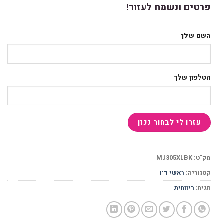
פרטים ונשמח לעזור!
השם שלך
הטלפון שלך
מק"ט:
MJ305XLBK
קטגוריה:
ראשי דיו
תגית:
ריווחית