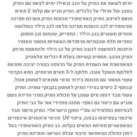
ימים לשאת את התיק על הגב ובאילו ימים לצאת עם התיק
במצב של טרולי על גלגלים. התיק מגיע עם קלמר 2 תאים
תואם לעיצוב התיק האורטופדי תכונות התיק מערכת תמיכה
אורטופדית לגב הנותנת תמיכה מלאה לגב הילד בשלושה
אזורים חשובים בגב הילד : כתפיים, שכמות וגב תחתון.
כתפיות תלת שכבתיות מרופדות העשויות מחומר מאוורר
וניתנות להתאמה לגובה התיק על גב הילד ולהתאמת מרחק
התיק מהגב. תחתית קשיחה בעלת 4 רגליות פלסטיק
המאפשרת את העמדת התיק על הרצפה בצורה יציבה ותורמת
לחלוקת משקל טובה. חלוקה ל-3 תאים מרווחים. התא הקדמי
עשוי מחומר עם תכונות בידוד טרמי ומתאים לאחסון אוכל.
ובנוסף 2 כיסים בצידי התיק לאחסון בקבוקי שתיה. התיק
עשוי מבד דוחה מים שמגן על תכולת התיק מפני חדירת גשם
ומגיע עם כיסוי גם נוסף- מתנה מחזירי אור על גבי התיק
לבטיחות התלמיד/ה עפ"י התקן הישראלי. התיק מיוצר מבד
איכותי בצפיפות גבוהה, ציפוי UV פנימי ורוכסנים איכותיים
המאפשרים פתיחת התאים בקלות. גב התיק האורטופדי בעל
דופן כפולה המאפשר חיבור עגלת נשיאה והפיכת התיק