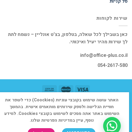
סל קניות
שירות לקוחות
כאן בשבילך לכל שאלה, בטלפון, בצ’ט אונליין – נשמח לתת
לך שירות מהיר יעיל ואיכותי.
info@office-plus.co.il
054-2617-580
האתר עושה שימוש בקובצי עוגיות (Coockies) כדי לשפר את
דף הבית
אודות
חנות
יצירת קשר
חוויית הגלישה ולספק שירותים מותאמים אישית. בהמשך
כל הזכויות שמורות 2026 ©
אופיס פלוס
השימוש באתר אתה מסכים לשימוש בקובצי Coockies. למידע
נוסף, עיין במדיניות הפרטיות שלנו.