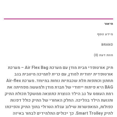
תיאור
מידע נוסף
BRAND
חוות דעת (0)
תיק אורטופדי מבית מודן עם מערכת Air Flex Bag – מערכת
אורטופדית יחודית למודן, עם כרית לתמיכה מיטבית בגב
תחתון וכותפות תלת שכבתיות נוחות במיוחד. מערכת Air-flex
BAG היא פיתוח ייחודי של חברת מודן ולמעשה מפחיתה את
רמת העומס על גב הילד הנוצרת כתוצאה ממשקל תכולת התיק
ותנועת הילד בהליכה. החלק האחורי של התיק כולל דפנות
כפולות, המאפשרות שילוב עגלת הטרולי בתוך התיק והפיכתו
לתיק Smart Trolley. כך יכולים התלמידים לבחור באיזה