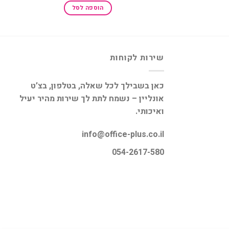
הוא:
היה:
הוא:
הוספה לסל
₪45.00.
₪55.00.
₪219.00.
שירות לקוחות
כאן בשבילך לכל שאלה, בטלפון, בצ’ט
אונליין – נשמח לתת לך שירות מהיר יעיל
ואיכותי.
info@office-plus.co.il
054-2617-580