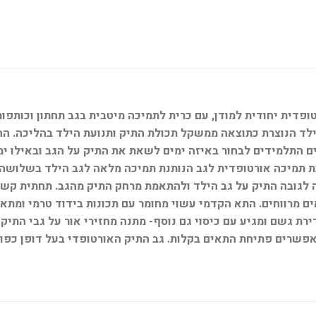
לד הנוצרת כתוצאה ממשקל תכולת התיק ותנועת הילד בהליכה. הח
בתוך התיק והפיכתו לתיק Smart Trolley. כך יכולים התלמידים לבחור באיזה ימים לשאת א
מערכת תמיכה אורטופדית לגב הנותנת תמיכה מלאה לגב הילד בשלושה 
רת גשם ומגיע עם כיסוי גם נוסף- מתנה מחזירי אור על גבי התיק
נימי ורוכסנים איכותיים המאפשרים פתיחת התאים בקלות. גב התיק האורטופדי 