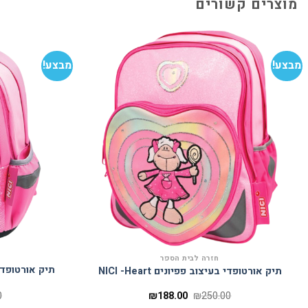
מוצרים קשורים
מבצע!
מבצע!
הוסף
למועדפים
חזרה לבית הספר
תיק אורטופדי בעיצוב פפיונים NICI -Heart
המחיר
המחיר
0
₪
188.00
₪
250.00
המקורי
הנוכחי