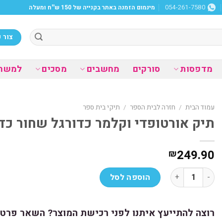
מינמום הזמנה באתר בקנייה של 150 ש''ח ומעלה
054-261-7580
צור 
מדפסות
סורקים
מחשבים
מסכים
למשר
עמוד הבית
/
חזרה לבית הספר
/
תיקי בית ספר
תיק אורטופדי וקלמר כדורגל שחור כדו
249.90
₪
כמות של תיק אורטופדי וקלמר כדורגל שחור כדור זהב
הוספה לסל
רוצה להתייעץ איתנו לפני רכישת המוצר? השאר פרטי