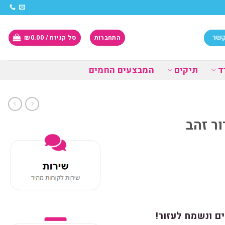
קשר
התחברות
סל קניות /
0.00
₪
ד
תיקים
המבצעים החמים
ר זהב
ם ונשמח לעזור!