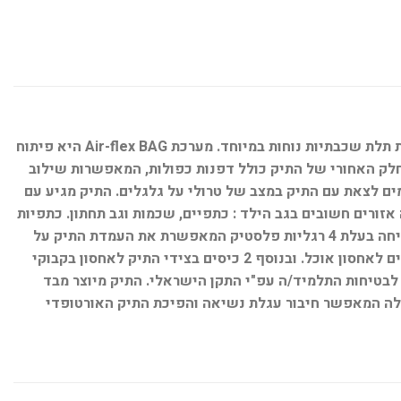
תיק אורטופדי מבית מודן עם מערכת Air Flex Bag – מערכת אורטופדית יחודית למודן, עם כרית לתמיכה מיטבית בגב תחתון וכותפות תלת שכבתיות נוחות במיוחד. מערכת Air-flex BAG היא פיתוח
לק האחורי של התיק כולל דפנות כפולות, המאפשרות שילוב
ת התיק על הגב ובאילו ימים לצאת עם התיק במצב של טרולי על גלגלים. התיק מגיע עם
אזורים חשובים בגב הילד : כתפיים, שכמות וגב תחתון. כתפיות
תלת שכבתיות מרופדות העשויות מחומר מאוורר וניתנות להתאמה לגובה התיק על גב הילד ולהתאמת מרחק התיק מהגב. תחתית קשיחה בעלת 4 רגליות פלסטיק המאפשרת את העמדת התיק על
הרצפה בצורה יציבה ותורמת לחלוקת משקל טובה. חלוקה ל-3 תאים מרווחים. התא הקדמי עשוי מחומר עם תכונות בידוד טרמי ומתאים לאחסון אוכל. ובנוסף 2 כיסים בצידי התיק לאחסון בקבוקי
 לבטיחות התלמיד/ה עפ"י התקן הישראלי. התיק מיוצר מבד
בעל דופן כפולה המאפשר חיבור עגלת נשיאה והפיכת התיק האורטופדי