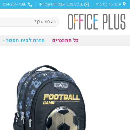
Ski
יונתן 15 בני ברק
INFO@OFFICE-PLUS.CO.IL
054-261-7580
t
conten
חיפוש
עבור:
כל המוצרים
חזרה לבית הספר
הוסף
למועדפים