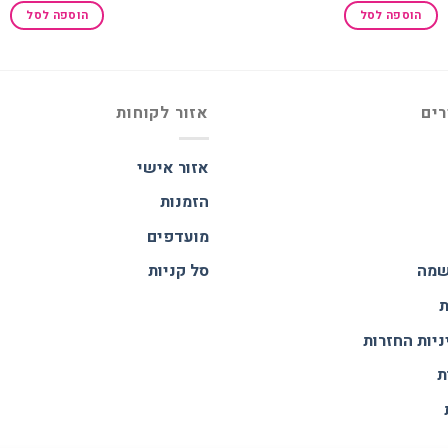
היה:
הוא:
היה:
הוספה לסל
הוספה לסל
₪280.00.
₪269.00.
₪380.00.
רים
אזור לקוחות
אזור אישי
הזמנות
מועדפים
שמה
סל קניות
ת
ניות החזרות
ת