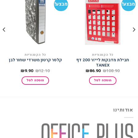
מבצע!
מבצע!
מב
הוסף
הוסף
למועדפים
למועדפים
כל הקטגוריות
כל הקטגוריות
חבילת מדבקות לייזר 200 דף
קלסר קרטון משרדי שחור לבן
TANEX
המחיר
המחיר
המחיר
המחיר
₪
9.90
₪
12.10
₪
86.90
₪
108.90
המקורי
הנוכחי
המקורי
הנוכחי
היה:
הוא:
היה:
הוא:
הוספה לסל
הוספה לסל
₪9.90.
₪12.10.
₪86.90.
₪108.90.
אודותינו