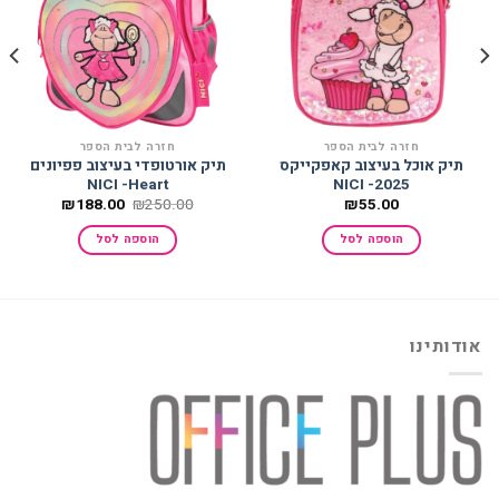
הוסף
הוסף
למועדפים
למועדפים
חזרה לבית הספר
חזרה לבית הספר
תיק אוכל בעיצוב קאפקייקס
תיק אורטופדי בעיצוב פפיונים
NICI -Heart
2025- NICI
המחיר
המחיר
₪
188.00
₪
250.00
₪
55.00
המקורי
הנוכחי
היה:
הוא:
הוספה לסל
הוספה לסל
₪188.00.
₪250.00.
אודותינו