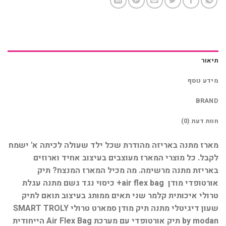
תיאור
מידע נוסף
BRAND
חוות דעת (0)
מארז מתנה באריזה מהודרת שכל ילד שעולה לכיתה א' ישמח
לקבל. כל מוצרי המארז מעוצבים בעיצוב אחיד וארוזים
באריזת מתנה מרשימה. מה מכיל המארז המנצח? תיק
אורטופדי מודן air flex bag+ כיסוי נגד גשם מתנה עגלת
טרולי איכותית קלמר שני תאים ממותג בעיצוב תואם לתיק
שעון דיגיטלי מתנה תיק מודן סמארט טרולי SMART TROLY
by modan תיק אורטופדי עם מערכת Air Flex Bag הייחודית