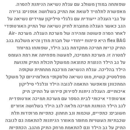
שפותחה במודן משולב עם עגלת נשיאה הניתנת להסרה.
מאפשרת לתלמיד לשאת את התיק בשלושה אופנים: גרירה
על גבי העגלה ייעודית עם גלגלי סיליקון עמידים נשיאה על
הגב כאשר העגלה מחוברת לתיק נשיאה של התיק האורטופדי
לאחר הסרה פשוטה ומהירה של מערכת העגלה. מערכת Air-
flex BAG היא פיתוח ייחודי של חברת מודן והיא משלבת בגב
התיק כריות תמיכה מתקדמת בגב הילד, שפותחו במיוחד
למטרה זו. מערכת התמיכה, למעשה מפחיתה את רמת העומס
על גב הילד הנוצרת כתוצאה ממשקל תכולת התיק ותנועת
הילד בהליכה. עגלת הנשיאה מורכבת מתחתית שקופה
מפלסטיק קשיח, מוט נשיאה טלסקופי מאלומיניום קל משקל
המתכוונן ומאפשר התאמה לגובה הילד וגלגלי סיליקון
איכותיים. העגלה ניתנת לפירוק פירוט על התיק: תיק
אורטופדי איכותי לבית הספר עם מערכת תמיכה אורטופדית
לגב הילד הנותנת תמיכה מלאה לגב הילד בשלושה אזורים
חשובים: כתפיים, שכמות וגב תחתון. כתפיות מרופדות תלת
שכבתיות העשויות מחומר מאוורר הניתנות להתאמה גם לגובה
התיק על גב הילד וגם להתאמת מרחק התיק מהגב. הכתפיות