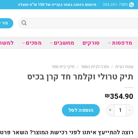
מינמום הזמנה באתר בקנייה של 150 ש''ח ומעלה
054-261-7580
צור 
מדפסות
סורקים
מחשבים
מסכים
למשר
עמוד הבית
/
חזרה לבית הספר
/
תיקי בית ספר
תיק טרולי וקלמר חד קרן בכיס
354.90
₪
כמות של תיק טרולי וקלמר חד קרן בכיס
הוספה לסל
רוצה להתייעץ איתנו לפני רכישת המוצר? השאר פרטי