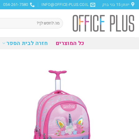
Ski
יונתן 15 בני ברק
INFO@OFFICE-PLUS.CO.IL
054-261-7580
t
conten
חיפוש
עבור:
כל המוצרים
חזרה לבית הספר
הוסף
למועדפים