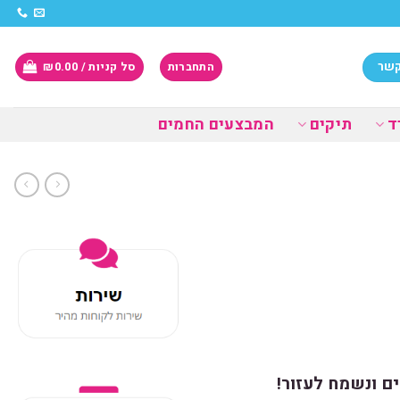
קשר
התחברות
סל קניות /
0.00
₪
ד
תיקים
המבצעים החמים
ם ונשמח לעזור!