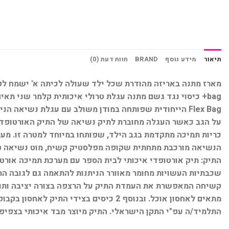
תיאור
מידע נוסף
BRAND
חוות דעת (0)
Flex Bag הייחודית שפותחה במודן משולב עם עגלת נשיא
כריות תמיכה מתקדמת בגב הילד, שפותחו במיוחד למטרה זו. מ
הנשיאה מורכבת מתחתית שקופה מפלסטיק קשיח, מוט נשיאה טלסק
התיק: תיק אורטופדי איכותי לבית הספר עם מערכת תמיכה אורטו
שכבתיות העשויות מחומר מאוורר הניתנות להתאמה גם לגובה ה
מתאים לאחסון אוכל. ובנוסף 2 כיסים בצ
התלמיד/ה עפ"י התקן הישראלי. התיק מיוצר מבד איכותי בצפיפות גבוהה (D600) ורוכסנים איכותיים המאפשרים פתיחת וס