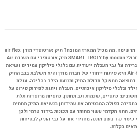
מארז מתנה באריזה מהודרת שכל ילד שעולה לכיתה א' ישמח לקבל. כל מוצרי המארז מעוצבים בעיצוב אחיד וארוזים באריזת מתנה מרשימה. מה מכיל המארז המנצח? תיק אורטופדי מודן air flex
bag+ כיסוי נגד גשם מתנה עגלת טרולי איכותית קלמר שני תאים ממותג בעיצוב תואם לתיק שעון דיגיטלי מתנה תיק מודן סמארט טרולי SMART TROLY by modan תיק אורטופדי עם מערכת Air
גרירה על גבי העגלה ייעודית עם גלגלי סיליקון עמידים נשיאה
על הגב כאשר העגלה מחוברת לתיק נשיאה של התיק האורטופדי לאחר הסרה פשוטה ומהירה של מערכת העגלה. מערכת Air-flex BAG היא פיתוח ייחודי של חברת מודן והיא משלבת בגב התיק
 כתוצאה ממשקל תכולת התיק ותנועת הילד בהליכה. עגלת
וגלגלי סיליקון איכותיים. העגלה ניתנת לפירוק פירוט על
שובים: כתפיים, שכמות וגב תחתון. כתפיות מרופדות תלת
 בתפירה כפולה המבטיחה את עמידותן בנשיאת התיק תחתית
 על הרצפה בצורה יציבה ותורמת לתמיכה תחתונה ולחלוקת משקל טובה. חלוקה ל-3 תאים מרווחים. התא הקדמי עשוי מחומר עם תכונות בידוד טרמי ולכן
שם ובנוסף כיסוי נגד גשם מתנה מחזירי אור על גבי התיק לבטיחות