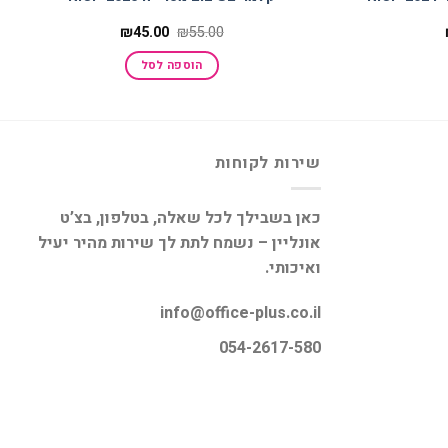
המחיר
המחיר
המחיר
₪
45.00
₪
55.00
הנוכחי
המקורי
הנוכחי
הוא:
היה:
הוא:
הוספה לסל
₪45.00.
₪55.00.
₪219.00.
שירות לקוחות
כאן בשבילך לכל שאלה, בטלפון, בצ’ט
אונליין – נשמח לתת לך שירות מהיר יעיל
ואיכותי.
info@office-plus.co.il
054-2617-580