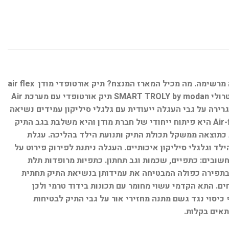
מארז מתנה באריזה מהודרת שכל ילד שעולה לכיתה א' ישמח לקבל. כל מוצרי המארז מעוצבים בעיצוב אחיד וארוזים באריזת מתנה מרשימה. מה מכיל המארז המנצח? תיק אורטופדי מודן air flex
bag+ כיסוי נגד גשם מתנה עגלת טרולי איכותית קלמר שני תאים ממותג בעיצוב תואם לתיק שעון דיגיטלי מתנה תיק מודן סמארט טרולי SMART TROLY by modan תיק אורטופדי עם מערכת Air
גרירה על גבי העגלה ייעודית עם גלגלי סיליקון עמידים נשיאה
על הגב כאשר העגלה מחוברת לתיק נשיאה של התיק האורטופדי לאחר הסרה פשוטה ומהירה של מערכת העגלה. מערכת Air-flex BAG היא פיתוח ייחודי של חברת מודן והיא משלבת בגב התיק
 כתוצאה ממשקל תכולת התיק ותנועת הילד בהליכה. עגלת
וגלגלי סיליקון איכותיים. העגלה ניתנת לפירוק פירוט על
שובים: כתפיים, שכמות וגב תחתון. כתפיות מרופדות תלת
 בתפירה כפולה המבטיחה את עמידותן בנשיאת התיק תחתית
 על הרצפה בצורה יציבה ותורמת לתמיכה תחתונה ולחלוקת משקל טובה. חלוקה ל-3 תאים מרווחים. התא הקדמי עשוי מחומר עם תכונות בידוד טרמי ולכן
שם ובנוסף כיסוי נגד גשם מתנה מחזירי אור על גבי התיק לבטיחות