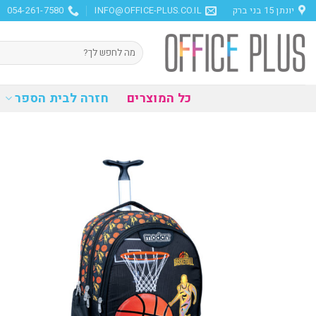
Ski
יונתן 15 בני ברק
INFO@OFFICE-PLUS.CO.IL
054-261-7580
t
conten
חיפוש
עבור:
כל המוצרים
חזרה לבית הספר
הוסף
למועדפים