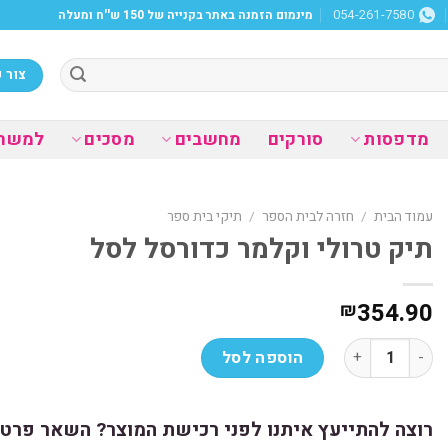
מינמום הזמנה באתר בקנייה של 150 ש''ח ומעלה
054-261-7580
צור 
מדפסות
סורקים
מחשבים
מסכים
למשר
עמוד הבית
/
חזרה לבית הספר
/
תיקי בית ספר
תיק טרולי וקלמר כדורסל לסל
354.90
₪
כמות של תיק טרולי וקלמר כדורסל לסל
הוספה לסל
רוצה להתייעץ איתנו לפני רכישת המוצר? השאר פרטי