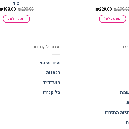
NICI
המחיר
המחיר
המחיר
₪
188.00
₪
280.00
₪
229.00
₪
290.0
המקורי
הנוכחי
המקורי
היה:
הוא:
היה:
הוספה לסל
הוספה לסל
₪280.00.
₪229.00.
₪290.00.
רים
אזור לקוחות
אזור אישי
הזמנות
מועדפים
שמה
סל קניות
ת
ניות החזרות
ת