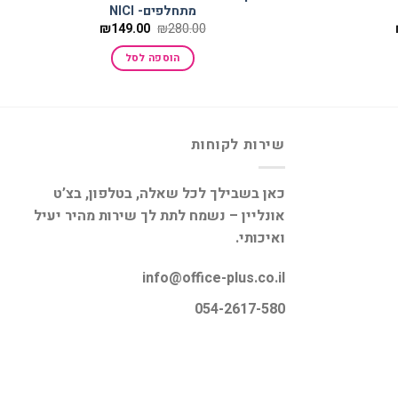
מתחלפים- NICI
המחיר
המחיר
המחיר
₪
149.00
₪
280.00
הנוכחי
המקורי
הנוכחי
הוא:
היה:
הוא:
הוספה לסל
₪149.00.
₪280.00.
₪188.00.
שירות לקוחות
כאן בשבילך לכל שאלה, בטלפון, בצ’ט
אונליין – נשמח לתת לך שירות מהיר יעיל
ואיכותי.
info@office-plus.co.il
054-2617-580