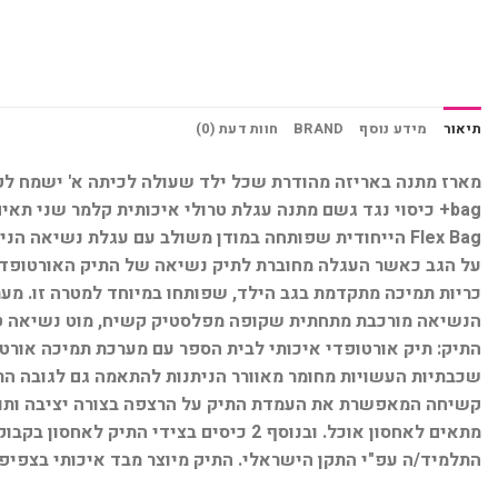
תיאור
מידע נוסף
BRAND
חוות דעת (0)
Flex Bag הייחודית שפותחה במודן משולב עם עגלת נשיא
כריות תמיכה מתקדמת בגב הילד, שפותחו במיוחד למטרה זו. מ
הנשיאה מורכבת מתחתית שקופה מפלסטיק קשיח, מוט נשיאה טלסק
התיק: תיק אורטופדי איכותי לבית הספר עם מערכת תמיכה אורטו
שכבתיות העשויות מחומר מאוורר הניתנות להתאמה גם לגובה ה
מתאים לאחסון אוכל. ובנוסף 2 כיסים בצ
התלמיד/ה עפ"י התקן הישראלי. התיק מיוצר מבד איכותי בצפיפות גבוהה (D600) ורוכסנים איכותיים המאפשרים פתיחת וס