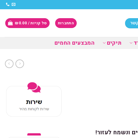
קשר
התחברות
סל קניות /
0.00
₪
ד
תיקים
המבצעים החמים
ם ונשמח לעזור!