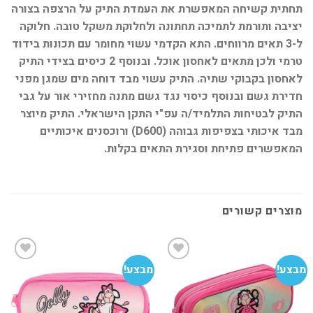
תחתית קשיחה המאפשרת את העמדת התיק על הרצפה בצורה
יציבה ותורמת לתמיכה תחתונה ולחלוקת משקל טובה. חלוקה
ל-3 תאים מרווחים. התא הקדמי עשוי מחומר עם תכונות בידוד
טרמי ולכן מתאים לאחסון אוכל. ובנוסף 2 כיסים בצידי התיק
לאחסון בקבוקי שתיה. התיק עשוי מבד דוחה מים שמגן מפני
חדירת גשם ובנוסף כיסוי נגד גשם מתנה מחזירי אור על גבי
התיק לבטיחות התלמיד/ה עפ"י התקן הישראלי. התיק מיוצר
מבד איכותי בצפיפות גבוהה (D600) ורוכסנים איכותיים
המאפשרים פתיחת וסגירת התאים בקלות.
מוצרים קשורים
מבצע!
מבצע!
מב
הוסף
הוסף
למועדפים
למועדפים