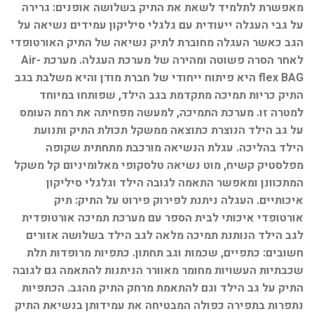
מאפשרת לתלמיד לשאת את התיק בשלושה אופנים: גרירה
על גבי העגלה ייעודית עם גלגלי סיליקון עמידים נשיאה על
הגב כאשר העגלה מחוברת לתיק נשיאה של התיק האורטופדי
לאחר הסרה פשוטה ומהירה של מערכת העגלה. מערכת Air-
flex BAG היא פיתוח ייחודי של חברת מודן והיא משלבת בגב
התיק כריות תמיכה מתקדמת בגב הילד, שפותחו במיוחד
למטרה זו. מערכת התמיכה, למעשה מפחיתה את רמת העומס
על גב הילד הנוצרת כתוצאה ממשקל תכולת התיק ותנועת
הילד בהליכה. עגלת הנשיאה מורכבת מתחתית שקופה
מפלסטיק קשיח, מוט נשיאה טלסקופי מאלומיניום קל משקל
המתכוונן ומאפשר התאמה לגובה הילד וגלגלי סיליקון
איכותיים. העגלה ניתנת לפירוק פירוט על התיק: תיק
אורטופדי איכותי לבית הספר עם מערכת תמיכה אורטופדית
לגב הילד הנותנת תמיכה מלאה לגב הילד בשלושה אזורים
חשובים: כתפיים, שכמות וגב תחתון. כתפיות מרופדות תלת
שכבתיות העשויות מחומר מאוורר הניתנות להתאמה גם לגובה
התיק על גב הילד וגם להתאמת מרחק התיק מהגב. הכתפיות
נתפרות בתפירה כפולה המבטיחה את עמידותן בנשיאת התיק