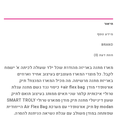
תיאור
מידע נוסף
BRAND
חוות דעת (0)
מארז מתנה באריזה מהודרת שכל ילד שעולה לכיתה א' ישמח
לקבל. כל מוצרי המארז מעוצבים בעיצוב אחיד וארוזים
באריזת מתנה מרשימה. מה מכיל המארז המנצח? תיק
אורטופדי מודן air flex bag+ כיסוי נגד גשם מתנה עגלת
טרולי איכותית קלמר שני תאים ממותג בעיצוב תואם לתיק
שעון דיגיטלי מתנה תיק מודן סמארט טרולי SMART TROLY
by modan תיק אורטופדי עם מערכת Air Flex Bag הייחודית
שפותחה במודן משולב עם עגלת נשיאה הניתנת להסרה.