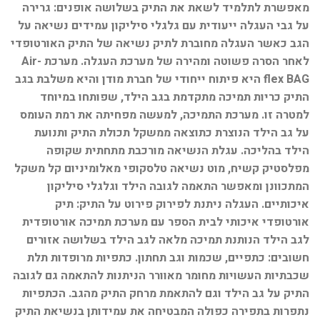
מאפשרת לתלמיד לשאת את התיק בשלושה אופנים: גרירה
על גבי העגלה ייעודית עם גלגלי סיליקון עמידים נשיאה על
הגב כאשר העגלה מחוברת לתיק נשיאה של התיק האורטופדי
לאחר הסרה פשוטה ומהירה של מערכת העגלה. מערכת Air-
flex BAG היא פיתוח ייחודי של חברת מודן והיא משלבת בגב
התיק כריות תמיכה מתקדמת בגב הילד, שפותחו במיוחד
למטרה זו. מערכת התמיכה, למעשה מפחיתה את רמת העומס
על גב הילד הנוצרת כתוצאה ממשקל תכולת התיק ותנועת
הילד בהליכה. עגלת הנשיאה מורכבת מתחתית שקופה
מפלסטיק קשיח, מוט נשיאה טלסקופי מאלומיניום קל משקל
המתכוונן ומאפשר התאמה לגובה הילד וגלגלי סיליקון
איכותיים. העגלה ניתנת לפירוק פירוט על התיק: תיק
אורטופדי איכותי לבית הספר עם מערכת תמיכה אורטופדית
לגב הילד הנותנת תמיכה מלאה לגב הילד בשלושה אזורים
חשובים: כתפיים, שכמות וגב תחתון. כתפיות מרופדות תלת
שכבתיות העשויות מחומר מאוורר הניתנות להתאמה גם לגובה
התיק על גב הילד וגם להתאמת מרחק התיק מהגב. הכתפיות
נתפרות בתפירה כפולה המבטיחה את עמידותן בנשיאת התיק