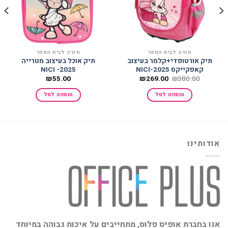
חזרה לבית הספר
חזרה לבית הספר
תיק אורטופדי+קלמר בעיצוב
תיק אוכל בעיצוב מטרייה
קאפקייקס 2025-NICI
2025- NICI
המחיר
המחיר
₪
55.00
₪
269.00
₪
380.00
המקורי
הנוכחי
היה:
הוא:
הוספה לסל
הוספה לסל
₪269.00.
₪380.00.
אודותינו
אנו בחברת אופיס פלוס, מתחייבים על איכות גבוהה במיוחד