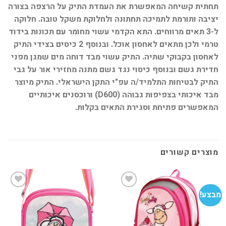
תחתית קשיחה המאפשרת את העמדת התיק על הרצפה בצורה
יציבה ותורמת לתמיכה תחתונה ולחלוקת משקל טובה. חלוקה
ל-3 תאים מרווחים. התא הקדמי עשוי מחומר עם תכונות בידוד
טרמי ולכן מתאים לאחסון אוכל. ובנוסף 2 כיסים בצידי התיק
לאחסון בקבוקי שתיה. התיק עשוי מבד דוחה מים שמגן מפני
חדירת גשם ובנוסף כיסוי נגד גשם מתנה מחזירי אור על גבי
התיק לבטיחות התלמיד/ה עפ"י התקן הישראלי. התיק מיוצר
מבד איכותי בצפיפות גבוהה (D600) ורוכסנים איכותיים
המאפשרים פתיחת וסגירת התאים בקלות.
מוצרים קשורים
מבצע!
מב
הוסף
הוסף
למועדפים
למועדפים