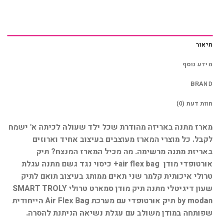
תיאור
מידע נוסף
BRAND
חוות דעת (0)
מארז מתנה באריזה מהודרת שכל ילד שעולה לכיתה א' ישמח
לקבל. כל מוצרי המארז מעוצבים בעיצוב אחיד וארוזים
באריזת מתנה מרשימה. מה מכיל המארז המנצח? תיק
אורטופדי מודן air flex bag+ כיסוי נגד גשם מתנה עגלת
טרולי איכותית קלמר שני תאים ממותג בעיצוב תואם לתיק
שעון דיגיטלי מתנה תיק מודן סמארט טרולי SMART TROLY
by modan תיק אורטופדי עם מערכת Air Flex Bag הייחודית
שפותחה במודן משולב עם עגלת נשיאה הניתנת להסרה.